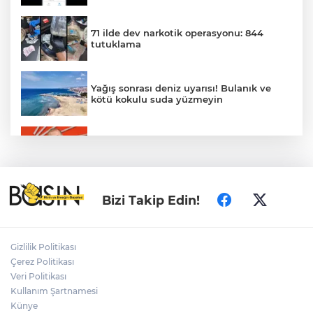
71 ilde dev narkotik operasyonu: 844
tutuklama
Yağış sonrası deniz uyarısı! Bulanık ve
kötü kokulu suda yüzmeyin
Gürsel Tekin’den 'tutarlılık' mesajı... Tarihi
meselelerde pusula net olmalı
Türkiye ile Vietnam arasında 'hava'da
Bizi Takip Edin!
yeni dönem... Sefer kapasitesi artırıldı
Adalet Bakanı Gürlek: Behçet Oktay'ın
Gizlilik Politikası
şüpheli ölümü yeniden kapsamlı şekilde
Çerez Politikası
incelenecek
Veri Politikası
Kullanım Şartnamesi
Künye
Görevden uzaklaştırılan Utku Caner