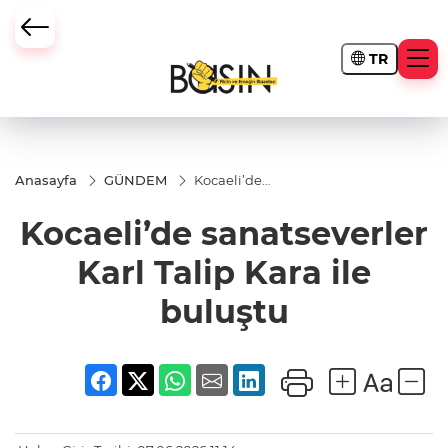
TR
Anasayfa
GÜNDEM
Kocaeli’de
sanatseverler
Karl Talip
Kocaeli’de sanatseverler
Kara ile
buluştu
Karl Talip Kara ile
buluştu