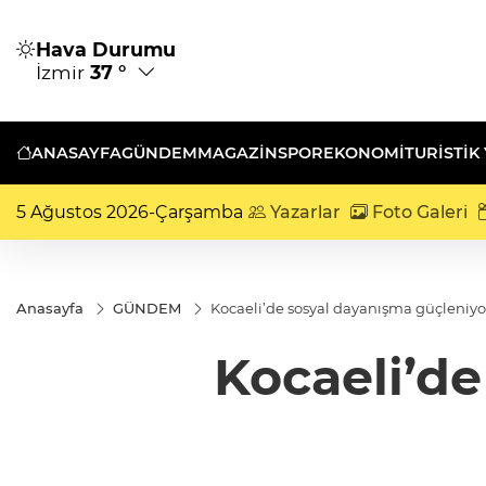
Hava Durumu
İzmir
37 °
ANASAYFA
GÜNDEM
MAGAZİN
SPOR
EKONOMİ
TURISTIK
5 Ağustos 2026-Çarşamba
Yazarlar
Foto Galeri
Anasayfa
GÜNDEM
Kocaeli’de sosyal dayanışma güçleniyo
Kocaeli’de