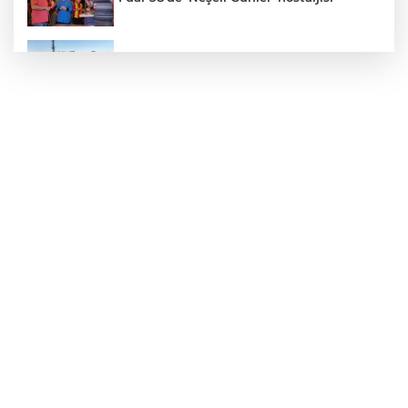
Konya’da Lise Medeniyet Akademisi
yükseliyor
Özgür Özel ve Veli Ağbaba için fezleke
hazırlandı!
İzmir Karabağlar Meclisi'nde çevre ve
yatırım gündemi
Büyükorhan, 'Büyükşehir'le şenlendi