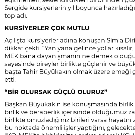
eğitmenleri, seslendirdikleri birbirinden güzel
Sergide kursiyerlerin yıl boyunca hazırladı
topladı.
KURSİYERLER ÇOK MUTLU
Açılışta kursiyerler adına konuşan Simla Di
dikkat çekti. “Yan yana gelince yollar kısalır
MEK bana dayanışmanın ne demek olduğun
sayesinde bireyler birlikte güçlenir ve büyü
başta Tahir Büyükakın olmak üzere emeği g
etti.
“BİR OLURSAK GÜÇLÜ OLURUZ”
Başkan Büyükakın ise konuşmasında birlik v
birlik ve beraberlik içerisinde olduğumuz 
birlikte omuzladığınız birileri varsa hayatın 
bu noktada önemli işler yaptığını, gelecekt