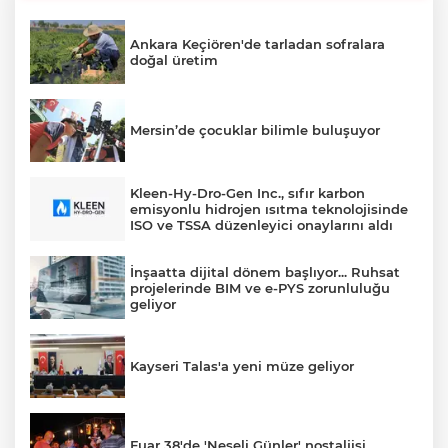
Ankara Keçiören'de tarladan sofralara
doğal üretim
Mersin’de çocuklar bilimle buluşuyor
Kleen-Hy-Dro-Gen Inc., sıfır karbon
emisyonlu hidrojen ısıtma teknolojisinde
ISO ve TSSA düzenleyici onaylarını aldı
İnşaatta dijital dönem başlıyor... Ruhsat
projelerinde BIM ve e-PYS zorunluluğu
geliyor
Kayseri Talas'a yeni müze geliyor
Fuar 38'de 'Neşeli Günler' nostaljisi