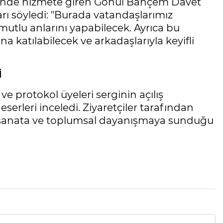
sinde hizmete giren Gönül Bahçem Davet
arı söyledi: "Burada vatandaşlarımız
 mutlu anlarını yapabilecek. Ayrıca bu
na katılabilecek ve arkadaşlarıyla keyifli
İ
protokol üyeleri serginin açılış
eserleri inceledi. Ziyaretçiler tarafından
, sanata ve toplumsal dayanışmaya sunduğu