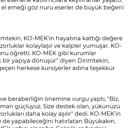
 eserlerle katılımcılara keyifli anlar yaşattı.
ğı el emeği göz nuru eserler de büyük beğeni
rimtekin, KO-MEK'in hayatına kattığı değere
, zorluklar kolaylaşır ve kalpler yumuşar. KO-
u öğretti. KO-MEK gibi kurumlar
k bir yapıya dönüşür” diyen Dirimtekin,
eçen herkese kursiyerler adına teşekkür
e beraberliğin önemine vurgu yaptı, “Biz,
zaman güçlüyüz. Size destek olan, yükünüzü
zorlukları daha kolay aşılır" dedi. KO-MEK’in
e de yapabileceğini hatırlatan Büyükakın,