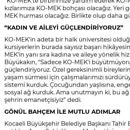
“KO-MEK'te birbirimize yardım ederek KO-ME
kızlarımıza KO-MEK bohçası olacağız. Yeri 
MEK hurması olacağız. Birlikte olup daha güç
“KADIN VE AİLEYİ GÜÇLENDİRİYORUZ”
KO-MEK'in adeta bir halk üniversitesi old
kursiyerlerin burada sayısız başarı hikâyesin
MEK’in yanı sıra kadına ve aileye yönelik hi
Büyükakın, “Sadece KO-MEK'i büyütmüyoruz,
güçlendiriyoruz. Özel gereksinimli bireylerimi
yaşam sürmesi için çalışmalarımızı sürdürü
sistemi kurduk. Çocuğundan yaşlısına, enge
sosyal ağ kurduk. Ama unutmayın ki, bu ağ s
şehrin emanetçisiyiz” dedi.
GÖNÜL BAHÇEM İLE MUTLU ADIMLAR
Kocaeli Büyükşehir Belediye Başkanı Tahir B