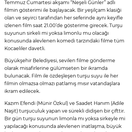
Temmuz Cumartesi akşamı “Neşeli Günler” adlı
filmin gösterimi ile başlayacak. Bir yeşilçam klasiği
olan ve seyirci tarafından her seferinde aynı keyifle
izlenen film saat 21.00’de gösterime girecek. Turşu
suyunun sirkeli mi yoksa limonlu mu olacağı
konusunda alevlenen komedi tarzındaki filme tüm
Kocaeliler davetli.
Büyükşehir Belediyesi, sevilen filme gönderme
olarak misafirlerine gülümseten bir ikramda
bulunacak. Film ile özdeşleşen turşu suyu ile her
filmin olmazsa olmazı patlamış mısır vatandaşlara
ikram edilecek.
Kazım Efendi (Münir Özkul) ve Saadet Hanım (Adile
Naşit) turşuculuk yapan ve sürekli didişen bir çifttir.
Bir gün turşu suyunun limonla mı yoksa sirkeyle mi
yapılacağı konusunda alevlenen inatlaşma, büyük