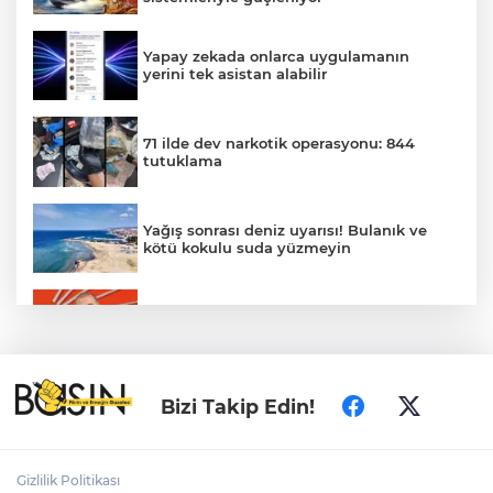
Yapay zekada onlarca uygulamanın
yerini tek asistan alabilir
71 ilde dev narkotik operasyonu: 844
tutuklama
Yağış sonrası deniz uyarısı! Bulanık ve
kötü kokulu suda yüzmeyin
Gürsel Tekin’den 'tutarlılık' mesajı... Tarihi
meselelerde pusula net olmalı
Türkiye ile Vietnam arasında 'hava'da
Bizi Takip Edin!
yeni dönem... Sefer kapasitesi artırıldı
Adalet Bakanı Gürlek: Behçet Oktay'ın
Gizlilik Politikası