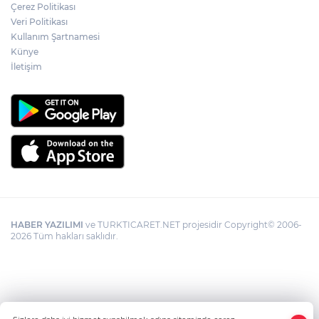
şüpheli ölümü yeniden kapsamlı şekilde
Çerez Politikası
incelenecek
Veri Politikası
Kullanım Şartnamesi
Künye
Görevden uzaklaştırılan Utku Caner
Çaykara hakkında tahliye kararı
İletişim
HABER YAZILIMI
ve TURKTICARET.NET projesidir Copyright© 2006-
2026 Tüm hakları saklıdır.