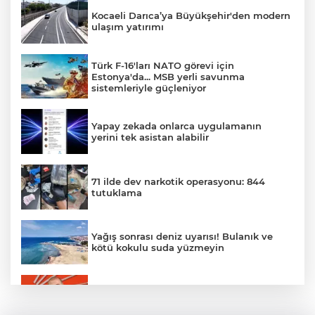
Kocaeli Darıca’ya Büyükşehir'den modern
ulaşım yatırımı
Türk F-16'ları NATO görevi için
Estonya'da... MSB yerli savunma
sistemleriyle güçleniyor
Yapay zekada onlarca uygulamanın
yerini tek asistan alabilir
71 ilde dev narkotik operasyonu: 844
tutuklama
Yağış sonrası deniz uyarısı! Bulanık ve
kötü kokulu suda yüzmeyin
Gürsel Tekin’den 'tutarlılık' mesajı... Tarihi
meselelerde pusula net olmalı