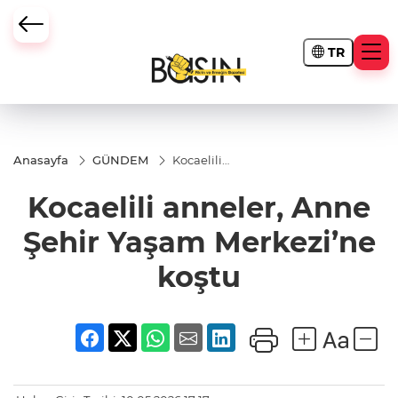
TR
Anasayfa
GÜNDEM
Kocaelili
anneler,
Anne
Kocaelili anneler, Anne
Şehir Yaşam
Merkezi’ne
koştu
Şehir Yaşam Merkezi’ne
koştu