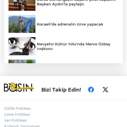
Başkan Aydın’la paylaştı
Kocaeli’de adrenalin zirve yapacak
Nevşehir Kültür Yolu'nda Merve Özbey
coşkusu
Daha yeşil Milas için yoğun çalışma
MEB ve Türk Kızılay'dan Çocuklara
Bizi Takip Edin!
Yönelik Afet Farkındalık Çalıştayı
Gizlilik Politikası
Edirne Keşan’da temizlik hareketi
Çerez Politikası
ödülsüz kalmadı
Veri Politikası
Kullanım Şartnamesi