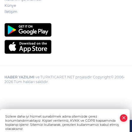
Künye
Gümrük Muhafaza'dan kaçakçılığa darbe!
2026'da 58 bin 519 canlı hayvan kurtarıldı
İletişim
HABER YAZILIMI
ve TURKTICARET.NET projesidir Copyright© 2006-
2026 Tüm hakları saklıdır.
Sizlere daha iyi hizmet sunabilmek adına sitemizde çerez
konumlandırmaktayız. Kişisel verileriniz, KVKK ve GDPR kapsamında
toplanıp işlenir. Sitemizi kullanarak, çerezleri kullanmamızı kabul etmiş
olacaksınız.