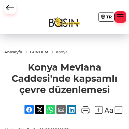
TR
Anasayfa
GÜNDEM
Konya
Mevlana
Caddesi'nde
Konya Mevlana
kapsamlı
çevre
düzenlemesi
Caddesi'nde kapsamlı
çevre düzenlemesi