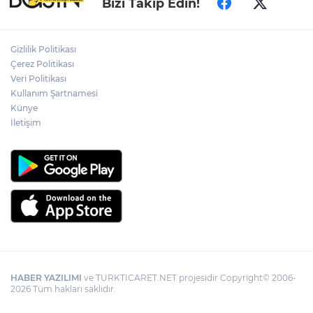
Bizi Takip Edin!
yeni dönem... Sefer kapasitesi artırıldı
Adalet Bakanı Gürlek: Behçet Oktay'ın
Gizlilik Politikası
şüpheli ölümü yeniden kapsamlı şekilde
Çerez Politikası
incelenecek
Veri Politikası
Kullanım Şartnamesi
Künye
Görevden uzaklaştırılan Utku Caner
Çaykara hakkında tahliye kararı
İletişim
HABER YAZILIMI
ve TURKTICARET.NET projesidir Copyright© 2006-
2026 Tüm hakları saklıdır.