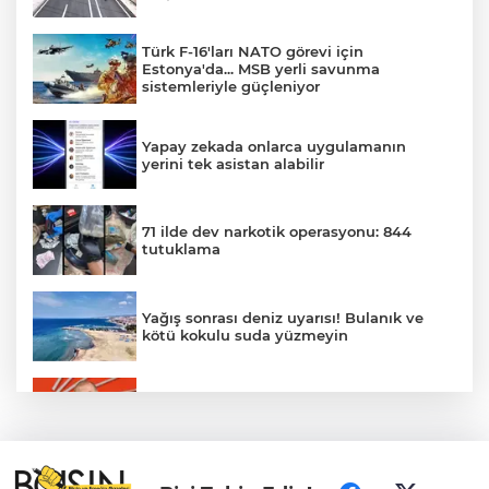
Türk F-16'ları NATO görevi için
Estonya'da... MSB yerli savunma
sistemleriyle güçleniyor
Yapay zekada onlarca uygulamanın
yerini tek asistan alabilir
71 ilde dev narkotik operasyonu: 844
tutuklama
Yağış sonrası deniz uyarısı! Bulanık ve
kötü kokulu suda yüzmeyin
Gürsel Tekin’den 'tutarlılık' mesajı... Tarihi
meselelerde pusula net olmalı
Türkiye ile Vietnam arasında 'hava'da