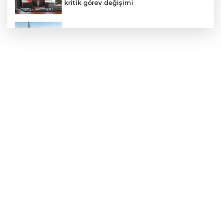
kritik görev değişimi
Konya’da Lise Medeniyet Akademisi
yükseliyor
Mersin'de 4 merkez ilçeye güçlü yağmur
suyu yatırımı
Ankara Keçiören'de tarladan sofralara
doğal üretim
Kleen-Hy-Dro-Gen Inc., sıfır karbon
emisyonlu hidrojen ısıtma teknolojisinde
ISO ve TSSA düzenleyici onaylarını aldı