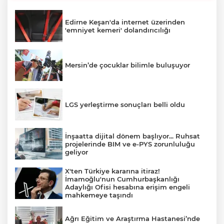
Edirne Keşan'da internet üzerinden
'emniyet kemeri' dolandırıcılığı
Mersin’de çocuklar bilimle buluşuyor
LGS yerleştirme sonuçları belli oldu
İnşaatta dijital dönem başlıyor... Ruhsat
projelerinde BIM ve e-PYS zorunluluğu
geliyor
X'ten Türkiye kararına itiraz!
İmamoğlu'nun Cumhurbaşkanlığı
Adaylığı Ofisi hesabına erişim engeli
mahkemeye taşındı
Ağrı Eğitim ve Araştırma Hastanesi’nde