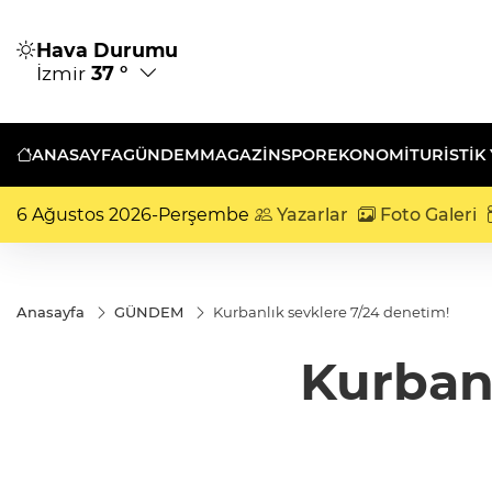
Hava Durumu
İzmir
37 °
ANASAYFA
GÜNDEM
MAGAZİN
SPOR
EKONOMİ
TURISTIK
6 Ağustos 2026-Perşembe
Yazarlar
Foto Galeri
Anasayfa
GÜNDEM
Kurbanlık sevklere 7/24 denetim!
Kurbanl