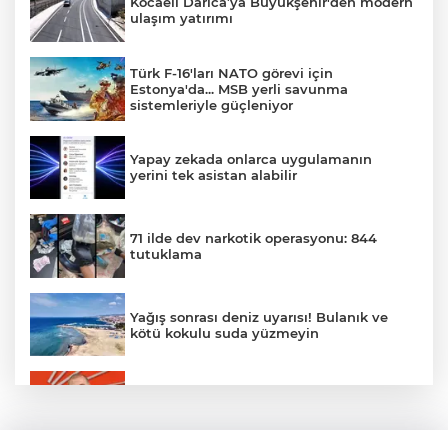
Kocaeli Darıca’ya Büyükşehir'den modern
ulaşım yatırımı
Türk F-16'ları NATO görevi için
Estonya'da... MSB yerli savunma
sistemleriyle güçleniyor
Yapay zekada onlarca uygulamanın
yerini tek asistan alabilir
71 ilde dev narkotik operasyonu: 844
tutuklama
Yağış sonrası deniz uyarısı! Bulanık ve
kötü kokulu suda yüzmeyin
Gürsel Tekin’den 'tutarlılık' mesajı... Tarihi
meselelerde pusula net olmalı