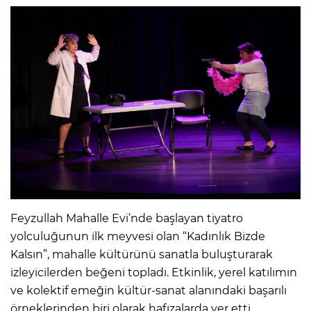
Feyzullah Mahalle Evi’nde başlayan tiyatro
yolculuğunun ilk meyvesi olan “Kadınlık Bizde
Kalsın”, mahalle kültürünü sanatla buluşturarak
izleyicilerden beğeni topladı. Etkinlik, yerel katılımın
ve kolektif emeğin kültür-sanat alanındaki başarılı
örneklerinden biri olarak hafızalarda yer etti.