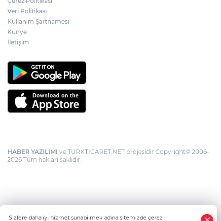
Çerez Politikası
kavuşuyor
Veri Politikası
Kullanım Şartnamesi
Künye
CHP'li Sarıbal'dan orman yangınları ve
tarım politikalarına eleştiri
İletişim
HABER YAZILIMI
ve TURKTICARET.NET projesidir Copyright© 2006-
2026 Tüm hakları saklıdır.
Sizlere daha iyi hizmet sunabilmek adına sitemizde çerez