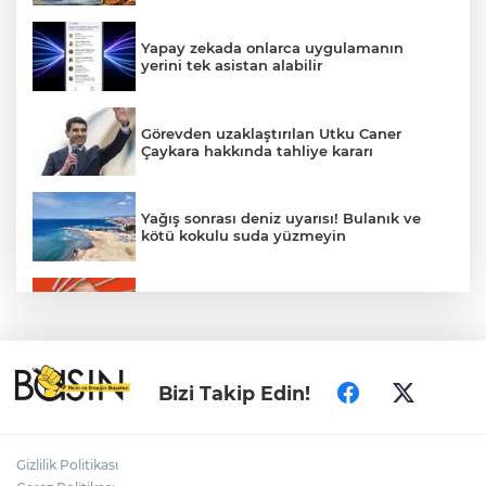
Yapay zekada onlarca uygulamanın
yerini tek asistan alabilir
Görevden uzaklaştırılan Utku Caner
Çaykara hakkında tahliye kararı
Yağış sonrası deniz uyarısı! Bulanık ve
kötü kokulu suda yüzmeyin
Gürsel Tekin’den 'tutarlılık' mesajı... Tarihi
meselelerde pusula net olmalı
Fındık alım fiyatları açıklandı... Alımlar 24
Bizi Takip Edin!
Ağustos'ta başlıyor
Gizlilik Politikası
Ordu Gölköy’de 70 bina yeni yüzüne