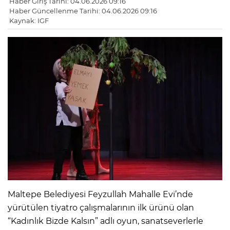
Haber Giriş Tarihi: 04.06.2026 09:16
Haber Güncellenme Tarihi: 04.06.2026 09:16
Kaynak: IGF
Maltepe Belediyesi Feyzullah Mahalle Evi’nde
yürütülen tiyatro çalışmalarının ilk ürünü olan
“Kadınlık Bizde Kalsın” adlı oyun, sanatseverlerle