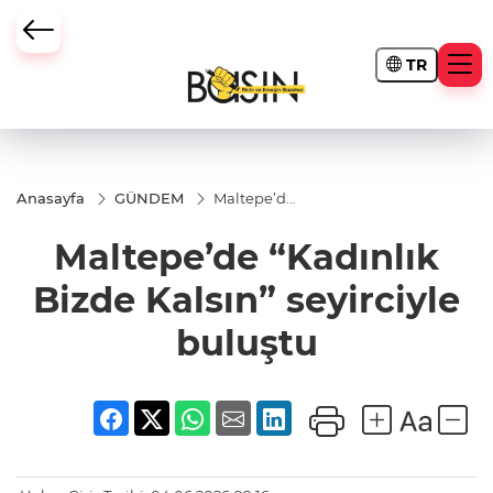
TR
Anasayfa
GÜNDEM
Maltepe’de
“Kadınlık
Bizde
Maltepe’de “Kadınlık
Kalsın”
seyirciyle
buluştu
Bizde Kalsın” seyirciyle
buluştu