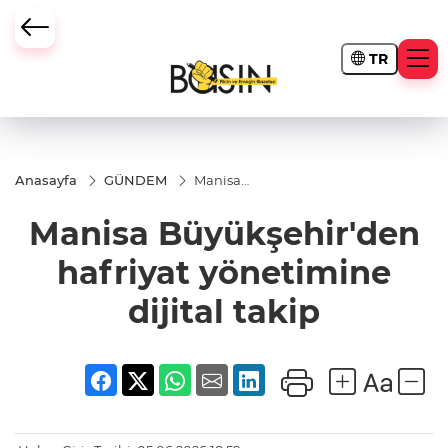
TR
Anasayfa
GÜNDEM
Manisa
Büyükşehir'den
hafriyat
Manisa Büyükşehir'den
yönetimine
dijital takip
hafriyat yönetimine
dijital takip