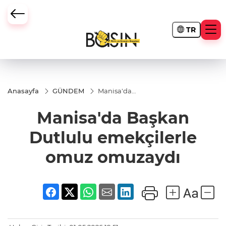
TR
Anasayfa
GÜNDEM
Manisa'da
Başkan
Dutlulu
Manisa'da Başkan
emekçilerle
omuz
omuzaydı
Dutlulu emekçilerle
omuz omuzaydı