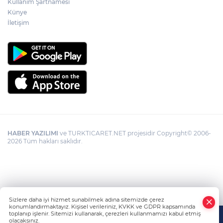
Kullanım Şartnamesi
Künye
Görevden uzaklaştırılan Utku Caner
Çaykara hakkında tahliye kararı
İletişim
HABER YAZILIMI
ve TURKTICARET.NET projesidir Copyright© 2006-
2026 Tüm hakları saklıdır.
Sizlere daha iyi hizmet sunabilmek adına sitemizde çerez
konumlandırmaktayız. Kişisel verileriniz, KVKK ve GDPR kapsamında
toplanıp işlenir. Sitemizi kullanarak, çerezleri kullanmamızı kabul etmiş
olacaksınız.