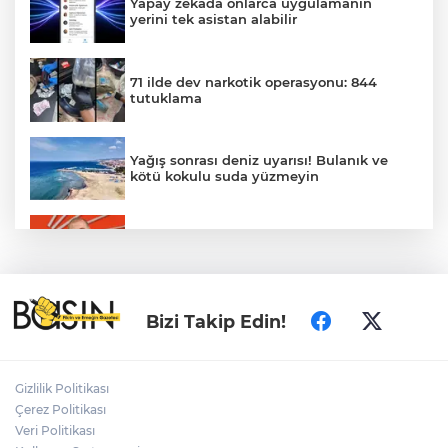
Yapay zekada onlarca uygulamanın
yerini tek asistan alabilir
71 ilde dev narkotik operasyonu: 844
tutuklama
Yağış sonrası deniz uyarısı! Bulanık ve
kötü kokulu suda yüzmeyin
Gürsel Tekin’den 'tutarlılık' mesajı... Tarihi
meselelerde pusula net olmalı
Türkiye ile Vietnam arasında 'hava'da
Bizi Takip Edin!
yeni dönem... Sefer kapasitesi artırıldı
Adalet Bakanı Gürlek: Behçet Oktay'ın
Gizlilik Politikası
şüpheli ölümü yeniden kapsamlı şekilde
Çerez Politikası
incelenecek
Veri Politikası