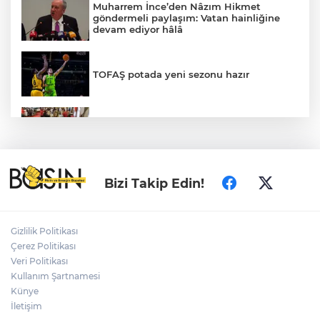
Muharrem İnce’den Nâzım Hikmet
göndermeli paylaşım: Vatan hainliğine
devam ediyor hâlâ
TOFAŞ potada yeni sezonu hazır
MEB ve Türk Kızılay'dan Çocuklara
Yönelik Afet Farkındalık Çalıştayı
CHP'de kongre hazırlıkları hızlandı... 8 ile
Bizi Takip Edin!
daha yeni il başkanı atandı
Gizlilik Politikası
2025'te Ar-Ge'ye 254 milyar TL harcadık!
Çerez Politikası
Ar-Ge'de en büyük pay üniversitelere
Veri Politikası
Kullanım Şartnamesi
Künye
Edirne Keşan’da temizlik hareketi
ödülsüz kalmadı
İletişim