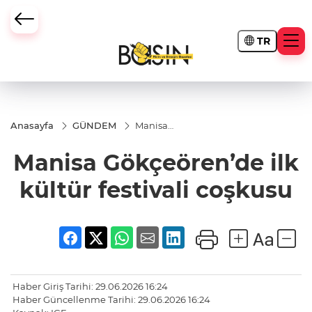
TR
Anasayfa
GÜNDEM
Manisa
Gökçeören’de
ilk kültür
Manisa Gökçeören’de ilk
festivali
coşkusu
kültür festivali coşkusu
Haber Giriş Tarihi: 29.06.2026 16:24
Haber Güncellenme Tarihi: 29.06.2026 16:24