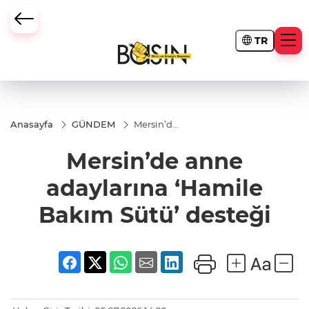
TR
Anasayfa
GÜNDEM
Mersin’de
anne
adaylarına
Mersin’de anne
‘Hamile
Bakım
Sütü’
adaylarına ‘Hamile
desteği
Bakım Sütü’ desteği