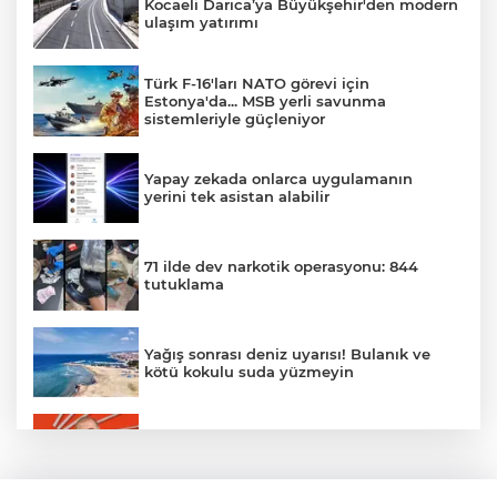
Kocaeli Darıca’ya Büyükşehir'den modern
ulaşım yatırımı
Türk F-16'ları NATO görevi için
Estonya'da... MSB yerli savunma
sistemleriyle güçleniyor
Yapay zekada onlarca uygulamanın
yerini tek asistan alabilir
71 ilde dev narkotik operasyonu: 844
tutuklama
Yağış sonrası deniz uyarısı! Bulanık ve
kötü kokulu suda yüzmeyin
Gürsel Tekin’den 'tutarlılık' mesajı... Tarihi
meselelerde pusula net olmalı