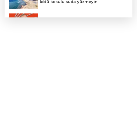
kötü kokulu suda yüzmeyin
Gürsel Tekin’den 'tutarlılık' mesajı... Tarihi
meselelerde pusula net olmalı
Türkiye ile Vietnam arasında 'hava'da
yeni dönem... Sefer kapasitesi artırıldı
Adalet Bakanı Gürlek: Behçet Oktay'ın
şüpheli ölümü yeniden kapsamlı şekilde
incelenecek
Görevden uzaklaştırılan Utku Caner
Çaykara hakkında tahliye kararı