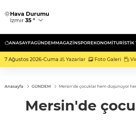
Hava Durumu
İzmir
35 °
ANASAYFA
GÜNDEM
MAGAZİN
SPOR
EKONOMİ
TURISTIK
7 Ağustos 2026-Cuma
Yazarlar
Foto Galeri
Vi
Anasayfa
GÜNDEM
Mersin'de çocuklar hem düşünüyor he
Mersin'de çoc