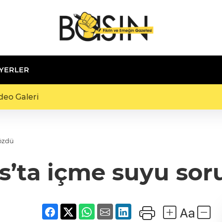
 YERLER
deo Galeri
özdü
s’ta içme suyu so