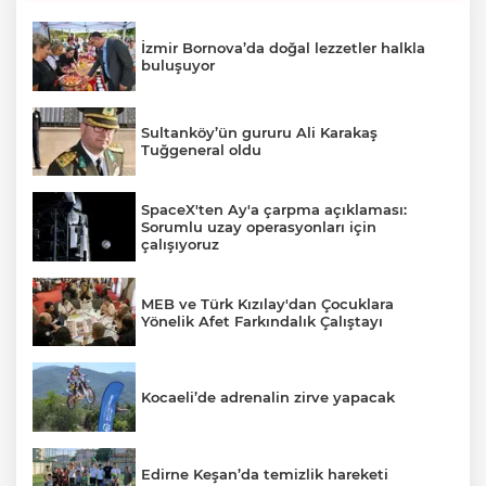
İzmir Bornova’da doğal lezzetler halkla
buluşuyor
Sultanköy’ün gururu Ali Karakaş
Tuğgeneral oldu
SpaceX'ten Ay'a çarpma açıklaması:
Sorumlu uzay operasyonları için
çalışıyoruz
MEB ve Türk Kızılay'dan Çocuklara
Yönelik Afet Farkındalık Çalıştayı
Kocaeli’de adrenalin zirve yapacak
Edirne Keşan’da temizlik hareketi