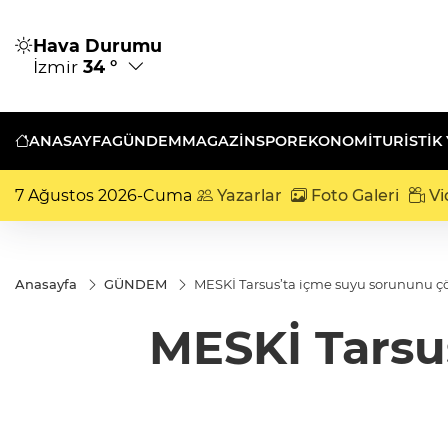
Hava Durumu
İzmir
34 °
ANASAYFA
GÜNDEM
MAGAZİN
SPOR
EKONOMİ
TURISTIK
7 Ağustos 2026-Cuma
Yazarlar
Foto Galeri
Vi
Anasayfa
GÜNDEM
MESKİ Tarsus’ta içme suyu sorununu ç
MESKİ Tarsu