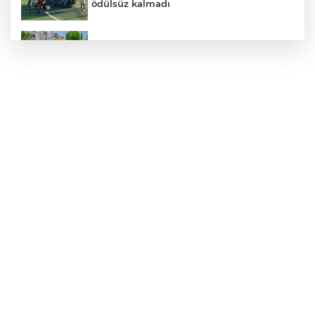
ödülsüz kalmadı
Daha yeşil Milas için yoğun çalışma
TÜBİTAK'tan lisansüstü araştırmacılara
performans bursu çağrısı
Bursa Osmangazili başarılı pilot kupasını
Başkan Aydın’la paylaştı
Nevşehir Kültür Yolu'nda Merve Özbey
coşkusu