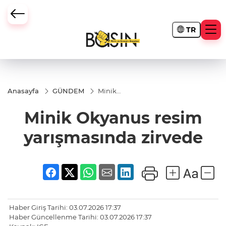
TR
Anasayfa
GÜNDEM
Minik
Okyanus
resim
Minik Okyanus resim
yarışmasında
zirvede
yarışmasında zirvede
Haber Giriş Tarihi: 03.07.2026 17:37
Haber Güncellenme Tarihi: 03.07.2026 17:37