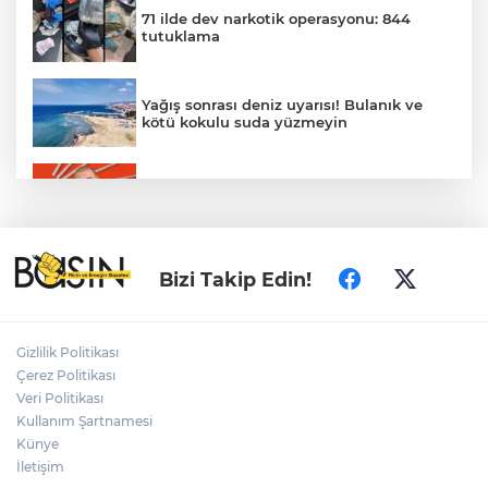
71 ilde dev narkotik operasyonu: 844
tutuklama
Yağış sonrası deniz uyarısı! Bulanık ve
kötü kokulu suda yüzmeyin
Gürsel Tekin’den 'tutarlılık' mesajı... Tarihi
meselelerde pusula net olmalı
Türkiye ile Vietnam arasında 'hava'da
Bizi Takip Edin!
yeni dönem... Sefer kapasitesi artırıldı
Adalet Bakanı Gürlek: Behçet Oktay'ın
Gizlilik Politikası
şüpheli ölümü yeniden kapsamlı şekilde
Çerez Politikası
incelenecek
Veri Politikası
Kullanım Şartnamesi
Künye
Görevden uzaklaştırılan Utku Caner
Çaykara hakkında tahliye kararı
İletişim