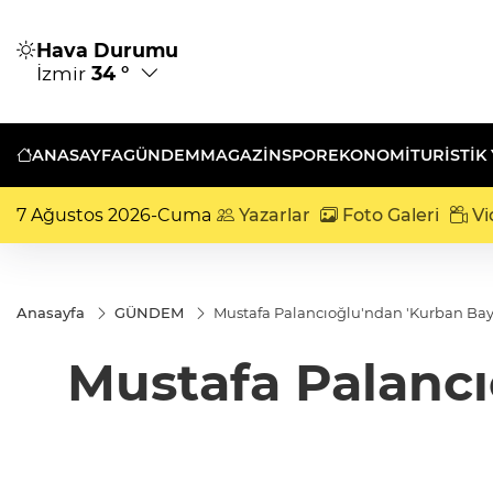
Hava Durumu
İzmir
34 °
ANASAYFA
GÜNDEM
MAGAZİN
SPOR
EKONOMİ
TURISTIK
7 Ağustos 2026-Cuma
Yazarlar
Foto Galeri
Vi
Anasayfa
GÜNDEM
Mustafa Palancıoğlu'ndan 'Kurban Bay
Mustafa Palancı