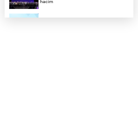
hacim
TÜBİTAK'tan lisansüstü araştırmacılara
performans bursu çağrısı
Yapay zekada onlarca uygulamanın
yerini tek asistan alabilir
Nevşehir Kültür Yolu'nda Merve Özbey
coşkusu
Bursa Osmangazili başarılı pilot kupasını
Başkan Aydın’la paylaştı