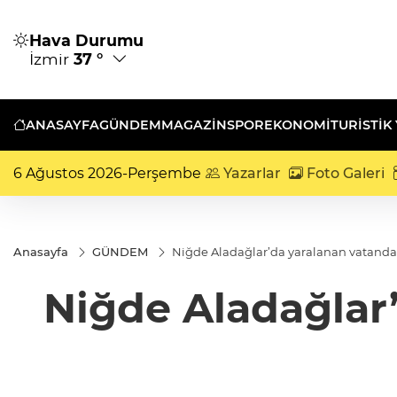
Hava Durumu
İzmir
37 °
ANASAYFA
GÜNDEM
MAGAZİN
SPOR
EKONOMİ
TURISTIK
6 Ağustos 2026-Perşembe
Yazarlar
Foto Galeri
Anasayfa
GÜNDEM
Niğde Aladağlar’da yaralanan vatandaş 
Niğde Aladağlar’