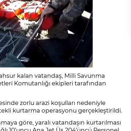
hsur kalan vatandaş, Milli Savunma
leri Komutanlığı ekipleri tarafından
sinde zorlu arazi koşulları nedeniyle
ekli kurtarma operasyonu gerçekleştirildi.
amaya göre, yaralı vatandaşın kurtarılması
ğlı 10’uncu Ana Jet Üs 204’üncü Personel