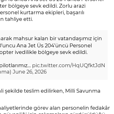
r bölgeye sevk edildi. Zorlu arazi
rsonel kurtarma ekipleri, başarılı
tahliye etti.
arak mahsur kalan bir vatandaşımız için
0’uncu Ana Jet Üs 204’üncü Personel
ter ivedilikle bölgeye sevk edildi.
pilotlarımız…
pic.twitter.com/HqUQfktJdN
unma)
June 26, 2026
li şekilde teslim edilirken, Milli Savunma
liyetlerinde görev alan personelin fedakâr