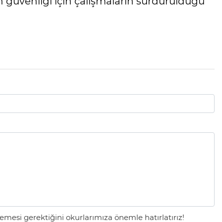
n güvenliği için çalışmaların sürdürüldüğü
mesi gerektiğini okurlarımıza önemle hatırlatırız!