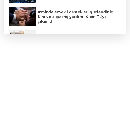
İzmir'de emekli destekleri güçlendirildi...
Kira ve alışveriş yardımı 4 bin TL’ye
çıkarıldı
LGS yerleştirme sonuçları belli oldu
Kleen-Hy-Dro-Gen Inc., sıfır karbon
emisyonlu hidrojen ısıtma teknolojisinde
ISO ve TSSA düzenleyici onaylarını aldı
İnşaatta dijital dönem başlıyor... Ruhsat
projelerinde BIM ve e-PYS zorunluluğu
geliyor
Büyükorhan, 'Büyükşehir'le şenlendi