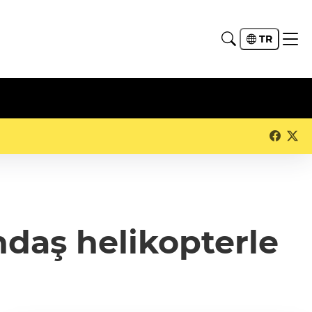
TR
ndaş helikopterle