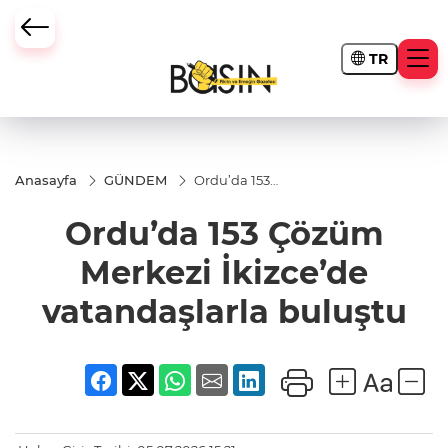
TR
Anasayfa
GÜNDEM
Ordu’da 153
Çözüm
Merkezi
Ordu’da 153 Çözüm
İkizce’de
vatandaşlarla
buluştu
Merkezi İkizce’de
vatandaşlarla buluştu