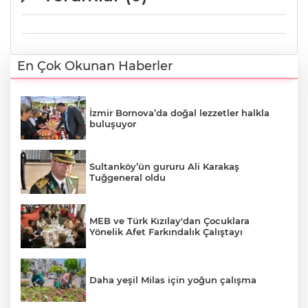
En Çok Okunan Haberler
İzmir Bornova’da doğal lezzetler halkla
buluşuyor
Sultanköy’ün gururu Ali Karakaş
Tuğgeneral oldu
MEB ve Türk Kızılay'dan Çocuklara
Yönelik Afet Farkındalık Çalıştayı
Daha yeşil Milas için yoğun çalışma