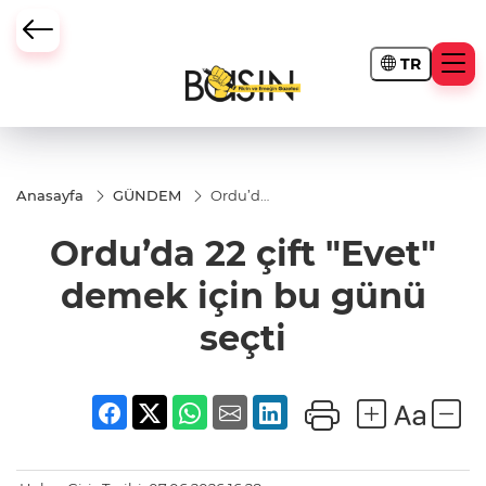
TR
Anasayfa
GÜNDEM
Ordu’da
22 çift
"Evet"
Ordu’da 22 çift "Evet"
demek
için bu
günü
demek için bu günü
seçti
seçti