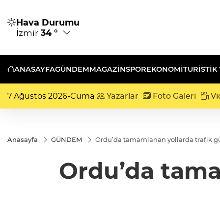
Hava Durumu
İzmir
34 °
ANASAYFA
GÜNDEM
MAGAZİN
SPOR
EKONOMİ
TURISTIK
7 Ağustos 2026-Cuma
Yazarlar
Foto Galeri
Vi
Anasayfa
GÜNDEM
Ordu’da tamamlanan yollarda trafik güv
Ordu’da tamam