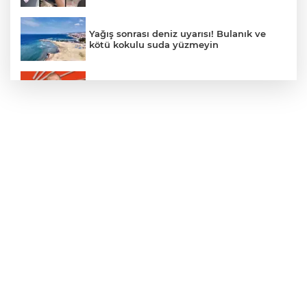
Yağış sonrası deniz uyarısı! Bulanık ve
kötü kokulu suda yüzmeyin
Gürsel Tekin’den 'tutarlılık' mesajı... Tarihi
meselelerde pusula net olmalı
Türkiye ile Vietnam arasında 'hava'da
yeni dönem... Sefer kapasitesi artırıldı
Adalet Bakanı Gürlek: Behçet Oktay'ın
şüpheli ölümü yeniden kapsamlı şekilde
incelenecek
Görevden uzaklaştırılan Utku Caner
Çaykara hakkında tahliye kararı