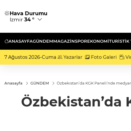
Hava Durumu
İzmir
34 °
ANASAYFA
GÜNDEM
MAGAZİN
SPOR
EKONOMİ
TURISTIK
7 Ağustos 2026-Cuma
Yazarlar
Foto Galeri
Vi
Anasayfa
GÜNDEM
Özbekistan’da KGK Paneli’nde medyanın
Özbekistan’da 