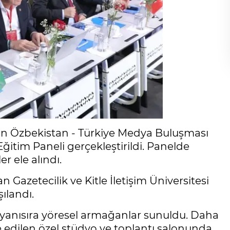
dan Özbekistan - Türkiye Medya Buluşması
tim Paneli gerçekleştirildi. Panelde
 ele alındı.
 Gazetecilik ve Kitle İletişim Üniversitesi
şılandı.
ın yanısıra yöresel armağanlar sunuldu. Daha
e edilen özel stüdyo ve toplantı salonunda