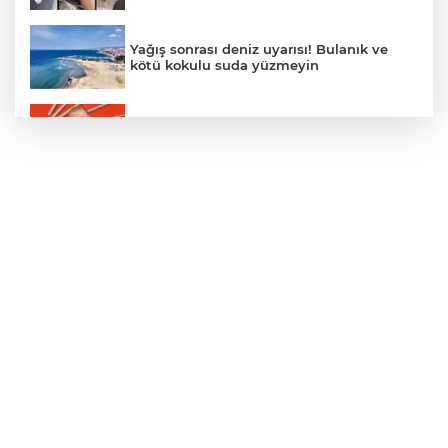
Yağış sonrası deniz uyarısı! Bulanık ve
kötü kokulu suda yüzmeyin
Gürsel Tekin’den 'tutarlılık' mesajı... Tarihi
meselelerde pusula net olmalı
Türkiye ile Vietnam arasında 'hava'da
yeni dönem... Sefer kapasitesi artırıldı
Adalet Bakanı Gürlek: Behçet Oktay'ın
şüpheli ölümü yeniden kapsamlı şekilde
incelenecek
Görevden uzaklaştırılan Utku Caner
Çaykara hakkında tahliye kararı