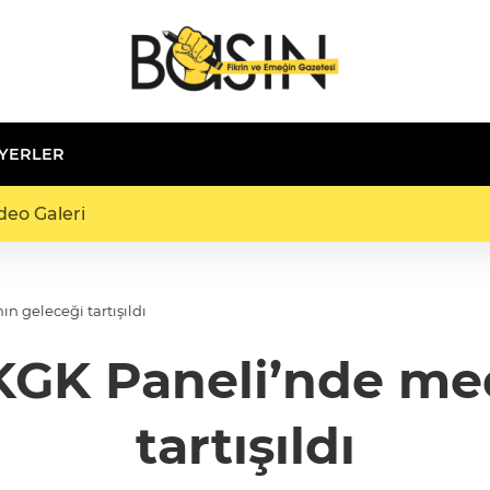
 YERLER
deo Galeri
 geleceği tartışıldı
KGK Paneli’nde me
tartışıldı