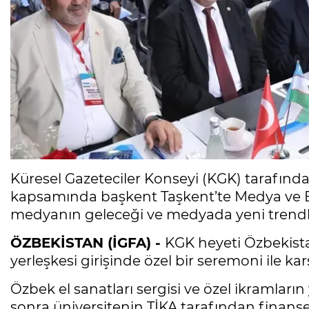
Küresel Gazeteciler Konseyi (KGK) tarafın
kapsamında başkent Taşkent’te Medya ve Eği
medyanın geleceği ve medyada yeni trendler
ÖZBEKİSTAN (İGFA) -
KGK heyeti Özbekistan
yerleşkesi girişinde özel bir seremoni ile kar
Özbek el sanatları sergisi ve özel ikramlar
sonra üniversitenin TİKA tarafından finans