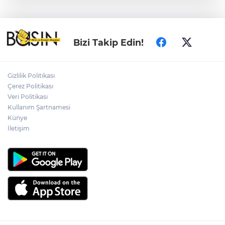
Antalya Muratpaşa'da çocukların
gelişimine cimnastik desteği
İpsala'da çeltik üretim maliyeti rekor
Bizi Takip Edin!
seviyede... 1 kilogram maliyeti 47,26 TL
oldu
Gizlilik Politikası
Büyükorhan, 'Büyükşehir'le şenlendi
Çerez Politikası
Veri Politikası
Kullanım Şartnamesi
Künye
Nevşehir Kültür Yolu'nda Sefo coşkusu
İletişim