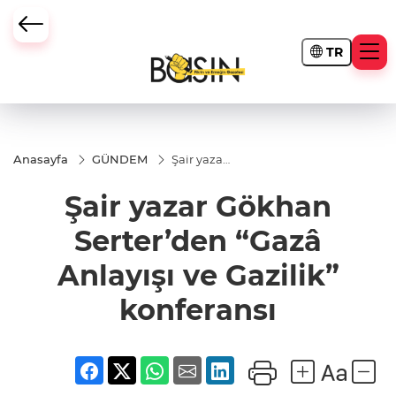
TR
Anasayfa
GÜNDEM
Şair yazar
Gökhan
Serter’den
Şair yazar Gökhan
“Gazâ
Anlayışı ve
Gazilik”
Serter’den “Gazâ
konferansı
Anlayışı ve Gazilik”
konferansı