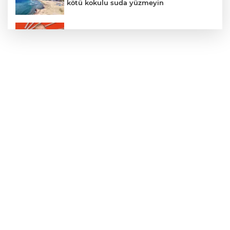
kötü kokulu suda yüzmeyin
Gürsel Tekin’den 'tutarlılık' mesajı... Tarihi
meselelerde pusula net olmalı
Türkiye ile Vietnam arasında 'hava'da
yeni dönem... Sefer kapasitesi artırıldı
Adalet Bakanı Gürlek: Behçet Oktay'ın
şüpheli ölümü yeniden kapsamlı şekilde
incelenecek
Görevden uzaklaştırılan Utku Caner
Çaykara hakkında tahliye kararı