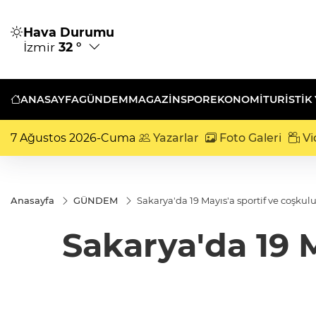
Hava Durumu
İzmir
32 °
ANASAYFA
GÜNDEM
MAGAZİN
SPOR
EKONOMİ
TURISTIK
7 Ağustos 2026-Cuma
Yazarlar
Foto Galeri
Vi
Anasayfa
GÜNDEM
Sakarya'da 19 Mayıs'a sportif ve coşku
Sakarya'da 19 