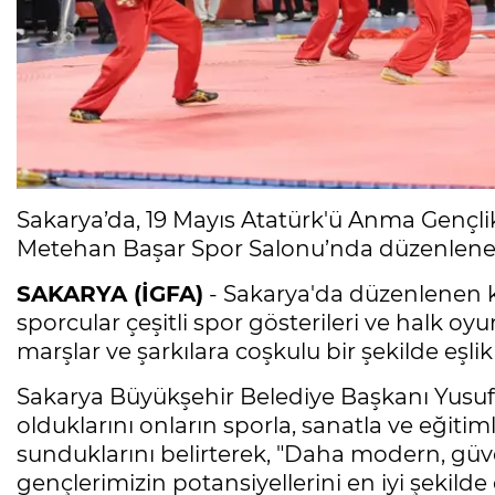
Sakarya’da, 19 Mayıs Atatürk'ü Anma Gençli
Metehan Başar Spor Salonu’nda düzenlenen et
SAKARYA (İGFA)
- Sakarya'da düzenlenen 
sporcular çeşitli spor gösterileri ve halk oyun
marşlar ve şarkılara coşkulu bir şekilde eşlik 
Sakarya Büyükşehir Belediye Başkanı Yusu
olduklarını onların sporla, sanatla ve eğiti
sunduklarını belirterek, "Daha modern, güve
gençlerimizin potansiyellerini en iyi şekilde