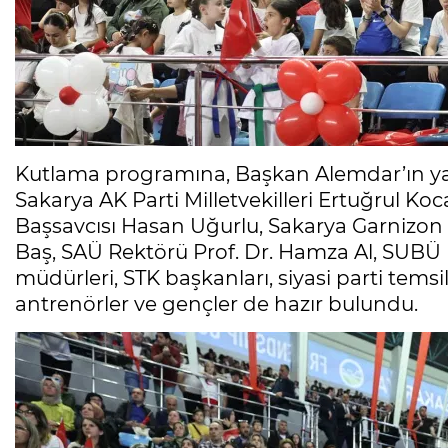
Kutlama programına, Başkan Alemdar’ın yan
Sakarya AK Parti Milletvekilleri Ertuğrul K
Başsavcısı Hasan Uğurlu, Sakarya Garnizo
Baş, SAÜ Rektörü Prof. Dr. Hamza Al, SUBÜ R
müdürleri, STK başkanları, siyasi parti temsilc
antrenörler ve gençler de hazır bulundu.