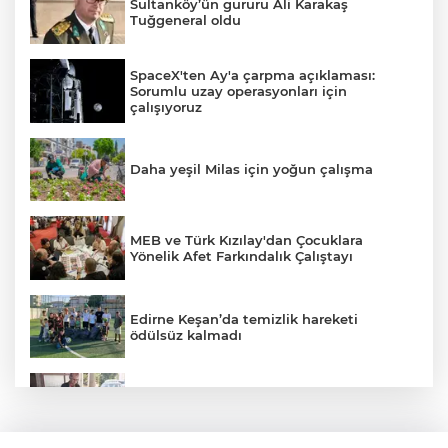
Sultanköy’ün gururu Ali Karakaş
Tuğgeneral oldu
SpaceX'ten Ay'a çarpma açıklaması:
Sorumlu uzay operasyonları için
çalışıyoruz
Daha yeşil Milas için yoğun çalışma
MEB ve Türk Kızılay'dan Çocuklara
Yönelik Afet Farkındalık Çalıştayı
Edirne Keşan’da temizlik hareketi
ödülsüz kalmadı
Edirne Keşan'da Önkal Kılavuz'dan
anlamlı çalışma