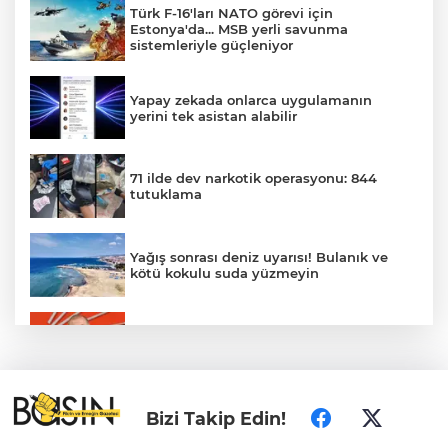
Türk F-16'ları NATO görevi için
Estonya'da... MSB yerli savunma
sistemleriyle güçleniyor
Yapay zekada onlarca uygulamanın
yerini tek asistan alabilir
71 ilde dev narkotik operasyonu: 844
tutuklama
Yağış sonrası deniz uyarısı! Bulanık ve
kötü kokulu suda yüzmeyin
Gürsel Tekin’den 'tutarlılık' mesajı... Tarihi
meselelerde pusula net olmalı
Türkiye ile Vietnam arasında 'hava'da
Bizi Takip Edin!
yeni dönem... Sefer kapasitesi artırıldı