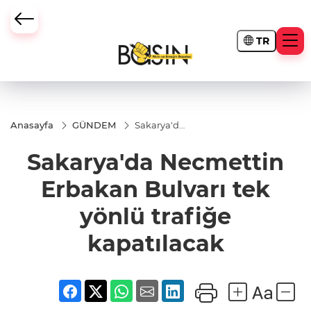
TR
Anasayfa
GÜNDEM
Sakarya'da
Necmettin
Erbakan
Sakarya'da Necmettin
Bulvarı tek
yönlü
trafiğe
Erbakan Bulvarı tek
kapatılacak
yönlü trafiğe
kapatılacak