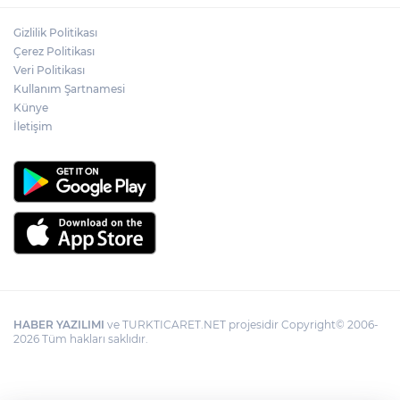
Adalet Bakanı Gürlek: Behçet Oktay'ın
Gizlilik Politikası
şüpheli ölümü yeniden kapsamlı şekilde
Çerez Politikası
incelenecek
Veri Politikası
Kullanım Şartnamesi
Künye
Görevden uzaklaştırılan Utku Caner
Çaykara hakkında tahliye kararı
İletişim
HABER YAZILIMI
ve TURKTICARET.NET projesidir Copyright© 2006-
2026 Tüm hakları saklıdır.