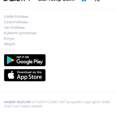
yeni dönem... Sefer kapasitesi artırıldı
Adalet Bakanı Gürlek: Behçet Oktay'ın
Gizlilik Politikası
şüpheli ölümü yeniden kapsamlı şekilde
Çerez Politikası
incelenecek
Veri Politikası
Kullanım Şartnamesi
Künye
Görevden uzaklaştırılan Utku Caner
Çaykara hakkında tahliye kararı
İletişim
HABER YAZILIMI
ve TURKTICARET.NET projesidir Copyright© 2006-
2026 Tüm hakları saklıdır.