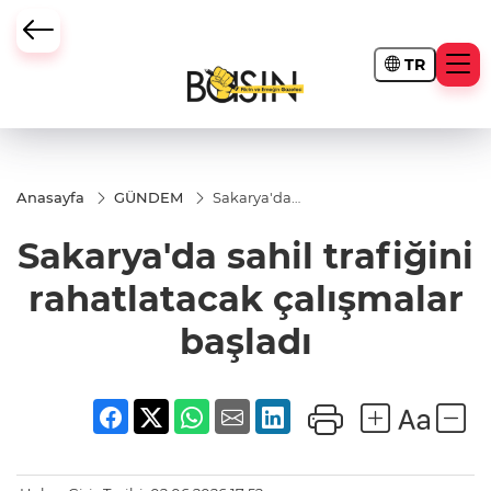
TR
Anasayfa
GÜNDEM
Sakarya'da
sahil
trafiğini
Sakarya'da sahil trafiğini
rahatlatacak
çalışmalar
başladı
rahatlatacak çalışmalar
başladı