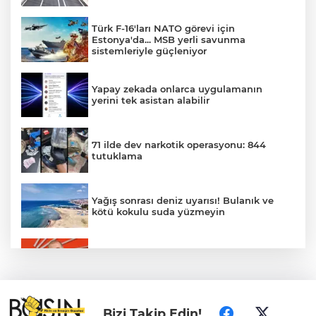
Türk F-16'ları NATO görevi için
Estonya'da... MSB yerli savunma
sistemleriyle güçleniyor
Yapay zekada onlarca uygulamanın
yerini tek asistan alabilir
71 ilde dev narkotik operasyonu: 844
tutuklama
Yağış sonrası deniz uyarısı! Bulanık ve
kötü kokulu suda yüzmeyin
Gürsel Tekin’den 'tutarlılık' mesajı... Tarihi
meselelerde pusula net olmalı
Türkiye ile Vietnam arasında 'hava'da
Bizi Takip Edin!