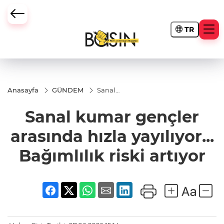
TR
Anasayfa
GÜNDEM
Sanal
kumar
gençler
Sanal kumar gençler
arasında
hızla
yayılıyor...
arasında hızla yayılıyor...
Bağımlılık
riski
Bağımlılık riski artıyor
artıyor