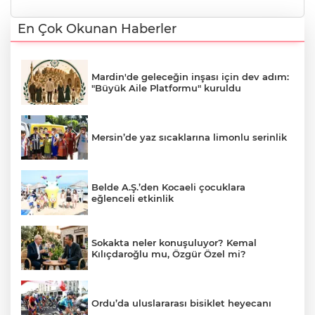
En Çok Okunan Haberler
Mardin'de geleceğin inşası için dev adım:
"Büyük Aile Platformu" kuruldu
Mersin’de yaz sıcaklarına limonlu serinlik
Belde A.Ş.’den Kocaeli çocuklara
eğlenceli etkinlik
Sokakta neler konuşuluyor? Kemal
Kılıçdaroğlu mu, Özgür Özel mi?
Ordu’da uluslararası bisiklet heyecanı