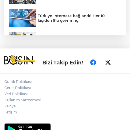
Türkiye internete bağlandı! Her 10
kişiden 9'u çevrim içi
İzmir Narlıdere Zabıtası'nda yaka
kamerası dönemi
Doğu Anadolu'nun Şifa Merkezi... Pasinler
Bizi Takip Edin!
Termal Tesisleri yerli ve yabancı turistleri
ağırlıyor
Gizlilik Politikası
Kutlu Parti ilk olağan kurultayını yaptı...
Çerez Politikası
Yusuf Halaçoğlu yeniden Genel Başkan
Veri Politikası
Kullanım Şartnamesi
Metin Sözen Okulu Gaziantep'te
Künye
kuruldu... Koruma kültürü yeni nesillere
İletişim
aktarılacak