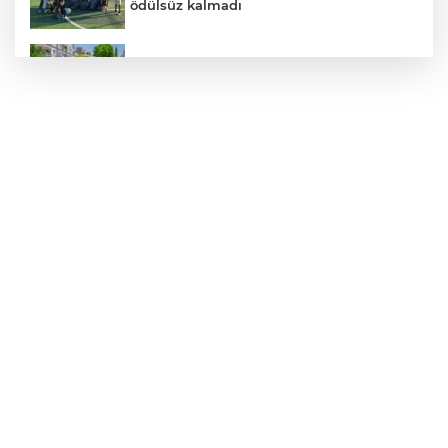
ödülsüz kalmadı
Daha yeşil Milas için yoğun çalışma
TÜBİTAK'tan lisansüstü araştırmacılara
performans bursu çağrısı
Bursa Osmangazili başarılı pilot kupasını
Başkan Aydın’la paylaştı
Nevşehir Kültür Yolu'nda Merve Özbey
coşkusu