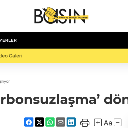
 YERLER
deo Galeri
lıyor
arbonsuzlaşma’ dön