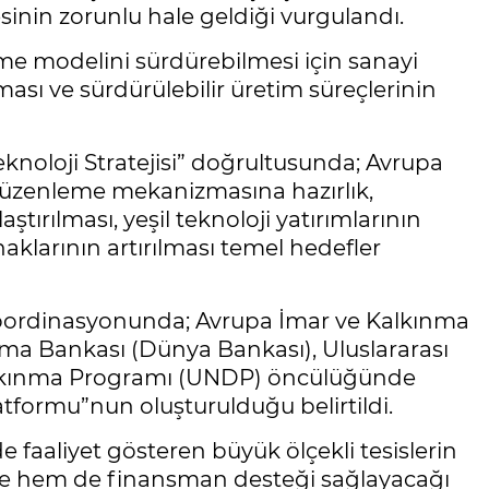
nin zorunlu hale geldiği vurgulandı.
me modelini sürdürebilmesi için sanayi
ası ve sürdürülebilir üretim süreçlerinin
noloji Stratejisi” doğrultusunda; Avrupa
düzenleme mekanizmasına hazırlık,
ırılması, yeşil teknoloji yatırımlarının
klarının artırılması temel hedefler
koordinasyonunda; Avrupa İmar ve Kalkınma
nma Bankası (Dünya Bankası), Uluslararası
 Kalkınma Programı (UNDP) öncülüğünde
tformu”nun oluşturulduğu belirtildi.
e faaliyet gösteren büyük ölçekli tesislerin
me hem de finansman desteği sağlayacağı