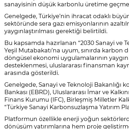
sanayisinin düşük karbonlu üretime geçmesi
Genelgede, Türkiye’nin ihracat odaklı büyü
sektöründe sera gazı emisyonlarının azaltılm
yaygınlaştırılması gerektiği belirtildi.
Bu kapsamda hazırlanan “2030 Sanayi ve Tek
Yeşil Mutabakatı’na uyum, sınırda karbon 
döngüsel ekonomi uygulamalarının yaygınlaşt
desteklenmesi, uluslararası finansman kayna
arasında gösterildi.
Genelgede, Sanayi ve Teknoloji Bakanlığı 
Bankası (EBRD), Uluslararası İmar ve Kalkı
Finans Kurumu (IFC), Birleşmiş Milletler
“Türkiye Sanayi Karbonsuzlaşma Yatırım Pla
Platformun özellikle enerji yoğun sektörlerd
dönüşüm yatırımlarına hem proje geliştir