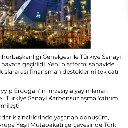
rbaşkanlığı Genelgesi ile Türkiye Sanayi
yata geçirildi. Yeni platform; sanayide
uslararası finansman desteklerini tek çatı
yip Erdoğan’ın imzasıyla yayımlanan
le “Türkiye Sanayi Karbonsuzlaşma Yatırım
mileşti.
edarik zincirlerinde yaşanan dönüşüm,
Avrupa Yeşil Mutabakatı çerçevesinde Türk