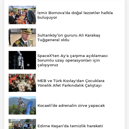
İzmir Bornova’da doğal lezzetler halkla
buluşuyor
Sultanköy’ün gururu Ali Karakaş
Tuğgeneral oldu
SpaceX'ten Ay'a çarpma açıklaması:
Sorumlu uzay operasyonları için
çalışıyoruz
MEB ve Türk Kızılay'dan Çocuklara
Yönelik Afet Farkındalık Çalıştayı
Kocaeli’de adrenalin zirve yapacak
Edirne Keşan’da temizlik hareketi