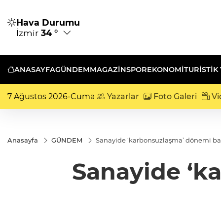
Hava Durumu
İzmir
34 °
ANASAYFA
GÜNDEM
MAGAZİN
SPOR
EKONOMİ
TURISTIK
7 Ağustos 2026-Cuma
Yazarlar
Foto Galeri
Vi
Anasayfa
GÜNDEM
Sanayide ‘karbonsuzlaşma’ dönemi baş
Sanayide ‘k