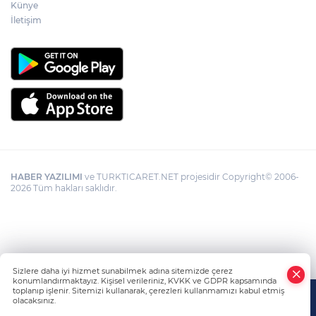
Künye
Görevden uzaklaştırılan Utku Caner
Çaykara hakkında tahliye kararı
İletişim
HABER YAZILIMI
ve TURKTICARET.NET projesidir Copyright© 2006-
2026 Tüm hakları saklıdır.
Sizlere daha iyi hizmet sunabilmek adına sitemizde çerez
konumlandırmaktayız. Kişisel verileriniz, KVKK ve GDPR kapsamında
toplanıp işlenir. Sitemizi kullanarak, çerezleri kullanmamızı kabul etmiş
olacaksınız.
Anasayfa
Haber Ara
Yazarlar