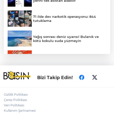
yerini tek asistan alabilir
71 ilde dev narkotik operasyonu: 844
tutuklama
Yağış sonrası deniz uyarısı! Bulanık ve
kötü kokulu suda yüzmeyin
Gürsel Tekin’den 'tutarlılık' mesajı... Tarihi
meselelerde pusula net olmalı
Türkiye ile Vietnam arasında 'hava'da
Bizi Takip Edin!
yeni dönem... Sefer kapasitesi artırıldı
Adalet Bakanı Gürlek: Behçet Oktay'ın
Gizlilik Politikası
şüpheli ölümü yeniden kapsamlı şekilde
Çerez Politikası
incelenecek
Veri Politikası
Kullanım Şartnamesi