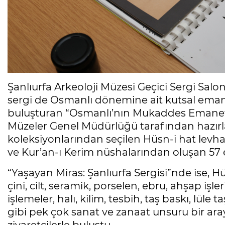
Şanlıurfa Arkeoloji Müzesi Geçici Sergi Salo
sergi de Osmanlı dönemine ait kutsal emanetl
buluşturan “Osmanlı’nın Mukaddes Emanetleri
Müzeler Genel Müdürlüğü tarafından hazırl
koleksiyonlarından seçilen Hüsn-i hat levhalar
ve Kur’an-ı Kerim nüshalarından oluşan 57 es
“Yaşayan Miras: Şanlıurfa Sergisi”nde ise, Hüs
çini, cilt, seramik, porselen, ebru, ahşap işleri
işlemeler, halı, kilim, tesbih, taş baskı, lüle
gibi pek çok sanat ve zanaat unsuru bir aray