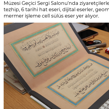
Müzesi Geçici Sergi Salonu’nda ziyaretçilerle
tezhip, 6 tarihi hat eseri, dijital eserler, g
mermer işleme celî sülüs eser yer alıyor.