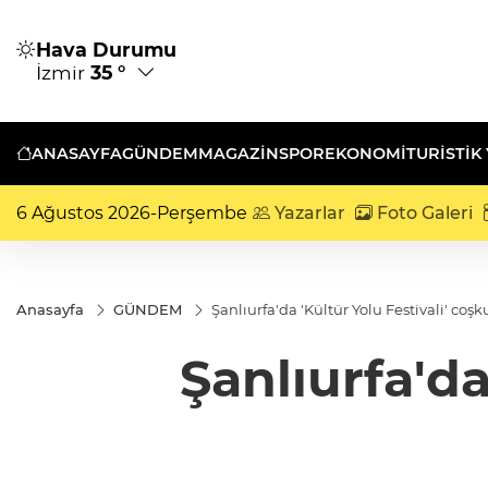
Hava Durumu
İzmir
35 °
ANASAYFA
GÜNDEM
MAGAZİN
SPOR
EKONOMİ
TURISTIK
6 Ağustos 2026-Perşembe
Yazarlar
Foto Galeri
Anasayfa
GÜNDEM
Şanlıurfa'da 'Kültür Yolu Festivali' coş
Şanlıurfa'da