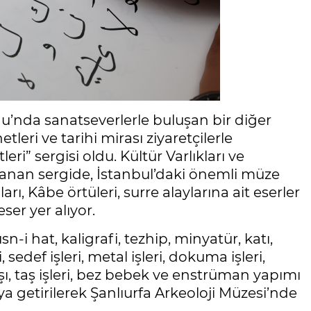
nu’nda sanatseverlerle buluşan bir diğer
eri ve tarihi mirası ziyaretçilerle
” sergisi oldu. Kültür Varlıkları ve
anan sergide, İstanbul’daki önemli müze
ı, Kâbe örtüleri, surre alaylarına ait eserler
er yer alıyor.
n-i hat, kaligrafi, tezhip, minyatür, katı,
, sedef işleri, metal işleri, dokuma işleri,
 taşı, taş işleri, bez bebek ve enstrüman yapımı
a getirilerek Şanlıurfa Arkeoloji Müzesi’nde