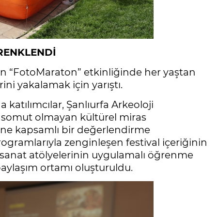
 RENKLENDİ
yan “FotoMaraton” etkinliğinde her yaştan
rini yakalamak için yarıştı.
katılımcılar, Şanlıurfa Arkeoloji
i somut olmayan kültürel miras
rine kapsamlı bir değerlendirme
programlarıyla zenginleşen festival içeriğinin
sanat atölyelerinin uygulamalı öğrenme
paylaşım ortamı oluşturuldu.