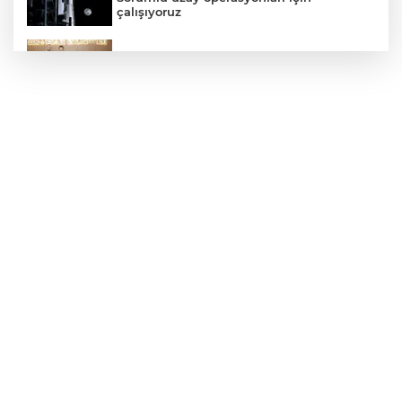
çalışıyoruz
Bursa Osmangazili başarılı pilot kupasını
Başkan Aydın’la paylaştı
Edirne Keşan’da temizlik hareketi
ödülsüz kalmadı
Gümrük Muhafaza'dan kaçakçılığa darbe!
2026'da 58 bin 519 canlı hayvan kurtarıldı
Kocaeli’de adrenalin zirve yapacak