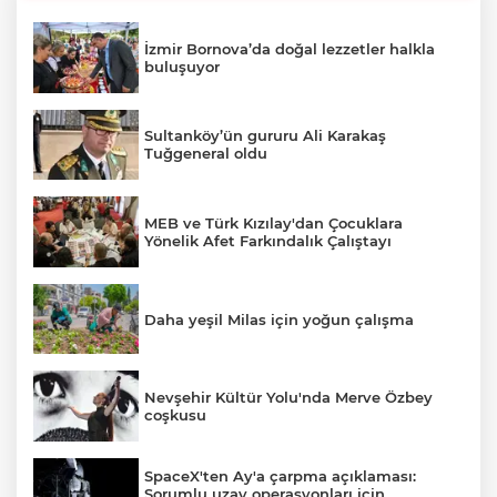
İzmir Bornova’da doğal lezzetler halkla
buluşuyor
Sultanköy’ün gururu Ali Karakaş
Tuğgeneral oldu
MEB ve Türk Kızılay'dan Çocuklara
Yönelik Afet Farkındalık Çalıştayı
Daha yeşil Milas için yoğun çalışma
Nevşehir Kültür Yolu'nda Merve Özbey
coşkusu
SpaceX'ten Ay'a çarpma açıklaması:
Sorumlu uzay operasyonları için