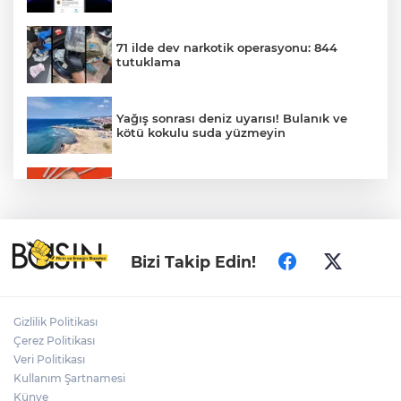
71 ilde dev narkotik operasyonu: 844
tutuklama
Yağış sonrası deniz uyarısı! Bulanık ve
kötü kokulu suda yüzmeyin
Gürsel Tekin’den 'tutarlılık' mesajı... Tarihi
meselelerde pusula net olmalı
Türkiye ile Vietnam arasında 'hava'da
Bizi Takip Edin!
yeni dönem... Sefer kapasitesi artırıldı
Adalet Bakanı Gürlek: Behçet Oktay'ın
Gizlilik Politikası
şüpheli ölümü yeniden kapsamlı şekilde
Çerez Politikası
incelenecek
Veri Politikası
Kullanım Şartnamesi
Künye
Görevden uzaklaştırılan Utku Caner