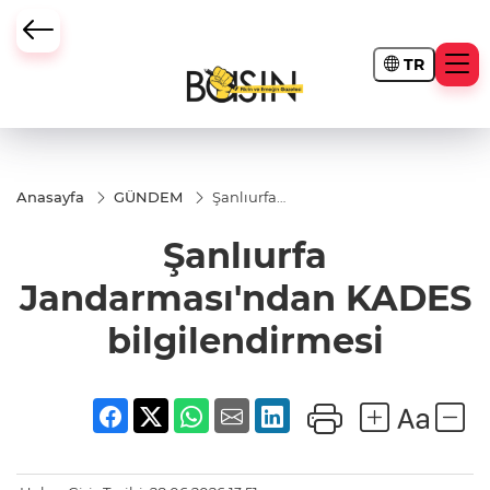
TR
Anasayfa
GÜNDEM
Şanlıurfa
Jandarması'ndan
KADES
Şanlıurfa
bilgilendirmesi
Jandarması'ndan KADES
bilgilendirmesi