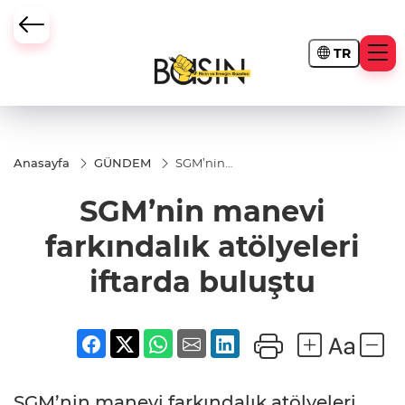
TR
Anasayfa
GÜNDEM
SGM’nin
manevi
farkındalık
SGM’nin manevi
atölyeleri
iftarda
buluştu
farkındalık atölyeleri
iftarda buluştu
SGM’nin manevi farkındalık atölyeleri