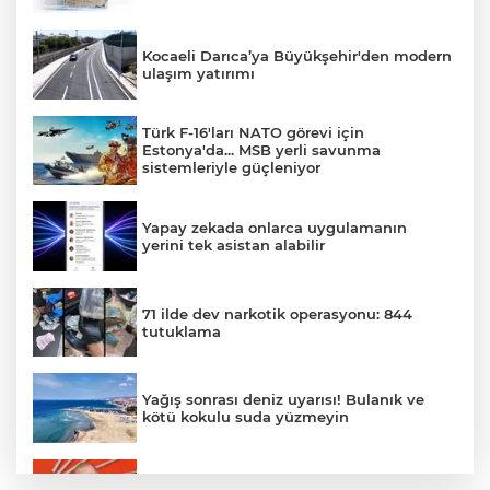
Kocaeli Darıca’ya Büyükşehir'den modern
ulaşım yatırımı
Türk F-16'ları NATO görevi için
Estonya'da... MSB yerli savunma
sistemleriyle güçleniyor
Yapay zekada onlarca uygulamanın
yerini tek asistan alabilir
71 ilde dev narkotik operasyonu: 844
tutuklama
Yağış sonrası deniz uyarısı! Bulanık ve
kötü kokulu suda yüzmeyin
Gürsel Tekin’den 'tutarlılık' mesajı... Tarihi