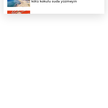
kötü kokulu suda yüzmeyin
Gürsel Tekin’den 'tutarlılık' mesajı... Tarihi
meselelerde pusula net olmalı
Türkiye ile Vietnam arasında 'hava'da
yeni dönem... Sefer kapasitesi artırıldı
Adalet Bakanı Gürlek: Behçet Oktay'ın
şüpheli ölümü yeniden kapsamlı şekilde
incelenecek
Görevden uzaklaştırılan Utku Caner
Çaykara hakkında tahliye kararı