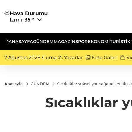
Hava Durumu
İzmir
35 °
ANASAYFA
GÜNDEM
MAGAZİN
SPOR
EKONOMİ
TURISTIK
7 Ağustos 2026-Cuma
Yazarlar
Foto Galeri
Vi
Anasayfa
GÜNDEM
Sıcaklıklar yükseliyor, sağanak etkili o
Sıcaklıklar 