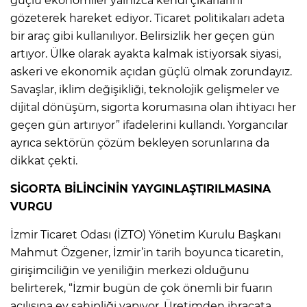
güçlü ekonomiler yalnızca kendi çıkarlarını
gözeterek hareket ediyor. Ticaret politikaları adeta
bir araç gibi kullanılıyor. Belirsizlik her geçen gün
artıyor. Ülke olarak ayakta kalmak istiyorsak siyasi,
askeri ve ekonomik açıdan güçlü olmak zorundayız.
Savaşlar, iklim değişikliği, teknolojik gelişmeler ve
dijital dönüşüm, sigorta korumasına olan ihtiyacı her
geçen gün artırıyor” ifadelerini kullandı. Yorgancılar
ayrıca sektörün çözüm bekleyen sorunlarına da
dikkat çekti.
SİGORTA BİLİNCİNİN YAYGINLAŞTIRILMASINA
VURGU
İzmir Ticaret Odası (İZTO) Yönetim Kurulu Başkanı
Mahmut Özgener, İzmir’in tarih boyunca ticaretin,
girişimciliğin ve yeniliğin merkezi olduğunu
belirterek, “İzmir bugün de çok önemli bir fuarın
açılışına ev sahipliği yapıyor. Üretimden ihracata