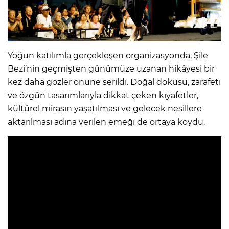
Yoğun katılımla gerçekleşen organizasyonda, Şile
Bezi’nin geçmişten günümüze uzanan hikâyesi bir
kez daha gözler önüne serildi. Doğal dokusu, zarafeti
ve özgün tasarımlarıyla dikkat çeken kıyafetler,
kültürel mirasın yaşatılması ve gelecek nesillere
aktarılması adına verilen emeği de ortaya koydu.