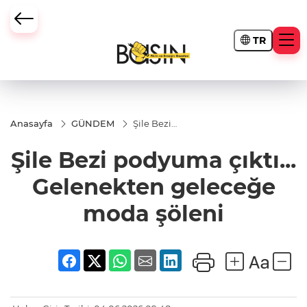
TR
Anasayfa
GÜNDEM
Şile Bezi
podyuma
çıktı...
Şile Bezi podyuma çıktı...
Gelenekten
geleceğe
moda
Gelenekten geleceğe
şöleni
moda şöleni