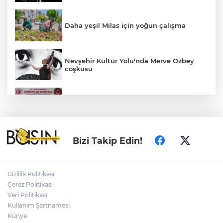
Daha yeşil Milas için yoğun çalışma
Nevşehir Kültür Yolu'nda Merve Özbey
coşkusu
Gümrük Muhafaza'dan kaçakçılığa darbe!
2026'da 58 bin 519 canlı hayvan kurtarıldı
Edirne Keşan’da temizlik hareketi
Bizi Takip Edin!
ödülsüz kalmadı
Gizlilik Politikası
TÜBİTAK'tan lisansüstü araştırmacılara
Çerez Politikası
performans bursu çağrısı
Veri Politikası
Kullanım Şartnamesi
Künye
Edirne Keşan'da Önkal Kılavuz'dan