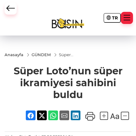
TR
Anasayfa
GÜNDEM
Süper
Loto’nun
süper
Süper Loto’nun süper
ikramiyesi
sahibini
buldu
ikramiyesi sahibini
buldu