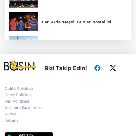
Fuar 38'de 'Neşeli Günler' nostaljisi
Konya’da Lise Medeniyet Akademisi
yükseliyor
Özgür Özel ve Veli Ağbaba için fezleke
Bizi Takip Edin!
hazırlandı!
Gizlilik Politikası
İzmir Karabağlar Meclisi'nde çevre ve
Çerez Politikası
yatırım gündemi
Veri Politikası
Kullanım Şartnamesi
Künye
Büyükorhan, 'Büyükşehir'le şenlendi
İletişim