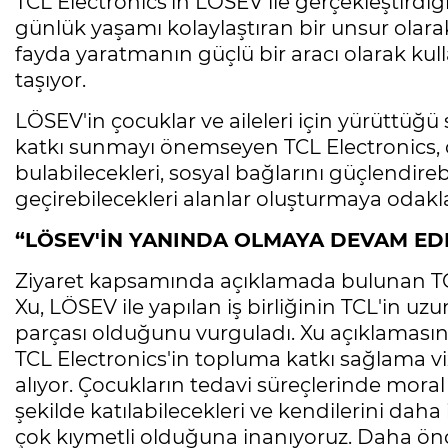
TCL Electronics'in LÖSEV ile gerçekleştirdiği 
günlük yaşamı kolaylaştıran bir unsur ola
fayda yaratmanın güçlü bir aracı olarak ku
taşıyor.
LÖSEV'in çocuklar ve aileleri için yürüttüğü 
katkı sunmayı önemseyen TCL Electronics, 
bulabilecekleri, sosyal bağlarını güçlendire
geçirebilecekleri alanlar oluşturmaya odakl
“LÖSEV'İN YANINDA OLMAYA DEVAM ED
Ziyaret kapsamında açıklamada bulunan TC
Xu, LÖSEV ile yapılan iş birliğinin TCL'in u
parçası olduğunu vurguladı. Xu açıklaması
TCL Electronics'in topluma katkı sağlama v
alıyor. Çocukların tedavi süreçlerinde moral
şekilde katılabilecekleri ve kendilerini daha
çok kıymetli olduğuna inanıyoruz. Daha ön