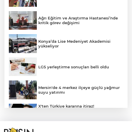
Ağrı Eğitim ve Araştırma Hastanesi’nde
kritik görev değişimi
Konya’da Lise Medeniyet Akademisi
yükseliyor
LGS yerleştirme sonuçları belli oldu
Mersin'de 4 merkez ilçeye güçlü yağmur
suyu yatırımı
X'ten Türkiye kararına itiraz!
İmamoğlu'nun Cumhurbaşkanlığı
Adaylığı Ofisi hesabına erişim engeli
mahkemeye taşındı