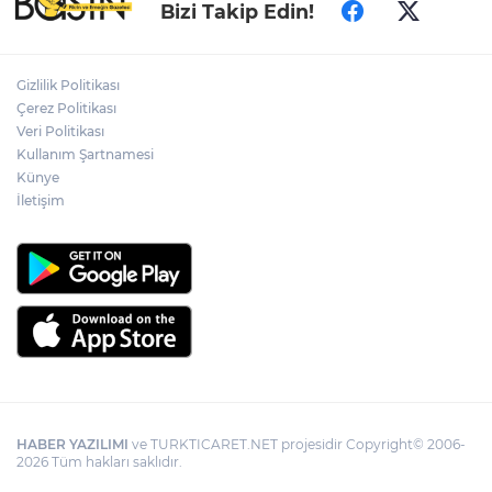
Ankara Keçiören'de tarladan sofralara
Bizi Takip Edin!
doğal üretim
Gizlilik Politikası
Nevşehir Kültür Yolu'nda Sefo coşkusu
Çerez Politikası
Veri Politikası
Kullanım Şartnamesi
Künye
İzmir Bornova’da tarım ve dayanışma
hamlesi
İletişim
HABER YAZILIMI
ve TURKTICARET.NET projesidir Copyright© 2006-
2026 Tüm hakları saklıdır.