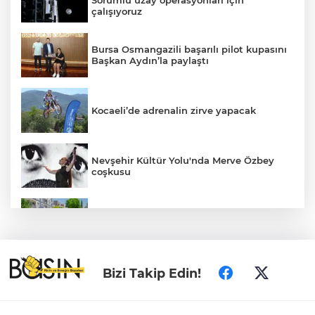
çalışıyoruz
Bursa Osmangazili başarılı pilot kupasını
Başkan Aydın’la paylaştı
Kocaeli’de adrenalin zirve yapacak
Nevşehir Kültür Yolu'nda Merve Özbey
coşkusu
Daha yeşil Milas için yoğun çalışma
MEB ve Türk Kızılay'dan Çocuklara
Bizi Takip Edin!
Yönelik Afet Farkındalık Çalıştayı