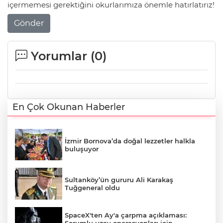
içermemesi gerektiğini okurlarımıza önemle hatırlatırız!
Gönder
Yorumlar (
0
)
En Çok Okunan Haberler
İzmir Bornova’da doğal lezzetler halkla
buluşuyor
Sultanköy’ün gururu Ali Karakaş
Tuğgeneral oldu
SpaceX'ten Ay'a çarpma açıklaması:
Sorumlu uzay operasyonları için