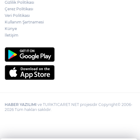
Gizlilik Politikası
Edirne Keşan’da temizlik hareketi
Çerez Politikası
ödülsüz kalmadı
Veri Politikası
Kullanım Şartnamesi
Künye
Gümrük Muhafaza'dan kaçakçılığa darbe!
2026'da 58 bin 519 canlı hayvan kurtarıldı
İletişim
HABER YAZILIMI
ve TURKTICARET.NET projesidir Copyright© 2006-
2026 Tüm hakları saklıdır.