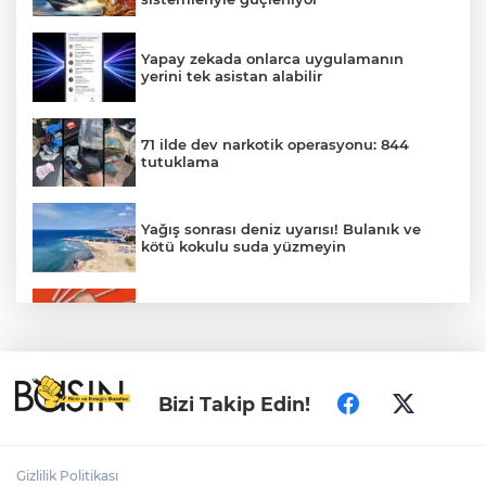
Yapay zekada onlarca uygulamanın
yerini tek asistan alabilir
71 ilde dev narkotik operasyonu: 844
tutuklama
Yağış sonrası deniz uyarısı! Bulanık ve
kötü kokulu suda yüzmeyin
Gürsel Tekin’den 'tutarlılık' mesajı... Tarihi
meselelerde pusula net olmalı
Türkiye ile Vietnam arasında 'hava'da
Bizi Takip Edin!
yeni dönem... Sefer kapasitesi artırıldı
Adalet Bakanı Gürlek: Behçet Oktay'ın
Gizlilik Politikası