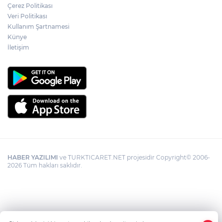
şüpheli ölümü yeniden kapsamlı şekilde
Çerez Politikası
incelenecek
Veri Politikası
Kullanım Şartnamesi
Künye
Görevden uzaklaştırılan Utku Caner
Çaykara hakkında tahliye kararı
İletişim
HABER YAZILIMI
ve TURKTICARET.NET projesidir Copyright© 2006-
2026 Tüm hakları saklıdır.