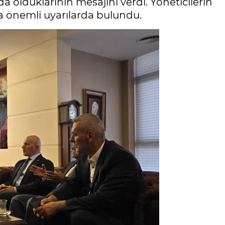
 olduklarının mesajını verdi. Yöneticilerin
a önemli uyarılarda bulundu.