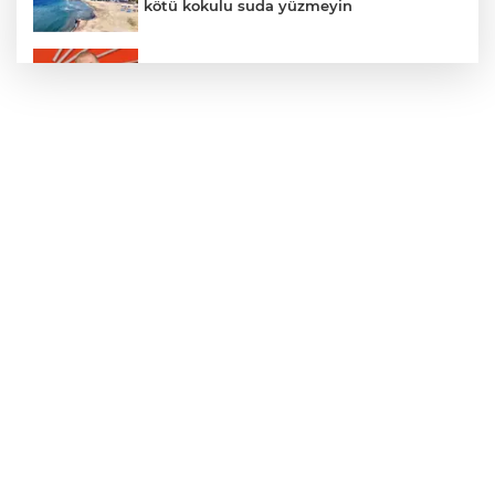
kötü kokulu suda yüzmeyin
Gürsel Tekin’den 'tutarlılık' mesajı... Tarihi
meselelerde pusula net olmalı
Türkiye ile Vietnam arasında 'hava'da
yeni dönem... Sefer kapasitesi artırıldı
Adalet Bakanı Gürlek: Behçet Oktay'ın
şüpheli ölümü yeniden kapsamlı şekilde
incelenecek
Görevden uzaklaştırılan Utku Caner
Çaykara hakkında tahliye kararı