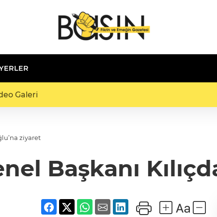
 YERLER
deo Galeri
lu’na ziyaret
el Başkanı Kılıçda