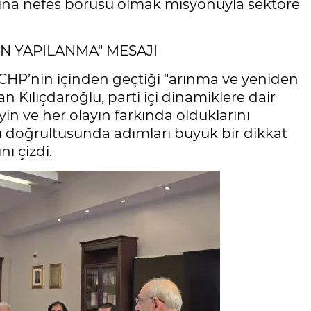
ına nefes borusu olmak misyonuyla sektöre
N YAPILANMA" MESAJI
HP’nin içinden geçtiği "arınma ve yeniden
yan Kılıçdaroğlu, parti içi dinamiklere dair
şeyin ve her olayın farkında olduklarını
nu doğrultusunda adımları büyük bir dikkat
ı çizdi.