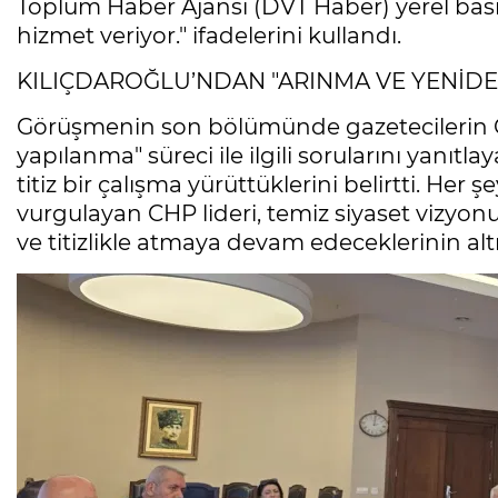
Toplum Haber Ajansı (DVT Haber) yerel bas
hizmet veriyor." ifadelerini kullandı.
KILIÇDAROĞLU’NDAN "ARINMA VE YENİDE
Görüşmenin son bölümünde gazetecilerin C
yapılanma" süreci ile ilgili sorularını yanıtla
titiz bir çalışma yürüttüklerini belirtti. Her 
vurgulayan CHP lideri, temiz siyaset vizyo
ve titizlikle atmaya devam edeceklerinin altın