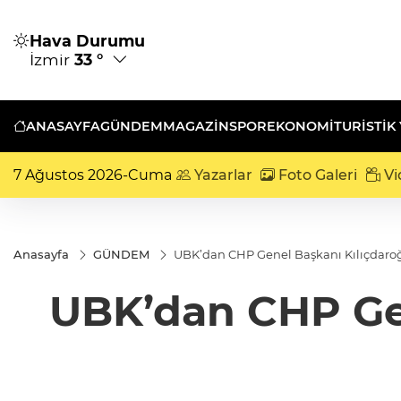
Hava Durumu
İzmir
33 °
ANASAYFA
GÜNDEM
MAGAZİN
SPOR
EKONOMİ
TURISTIK
7 Ağustos 2026-Cuma
Yazarlar
Foto Galeri
Vi
Anasayfa
GÜNDEM
UBK’dan CHP Genel Başkanı Kılıçdaroğ
UBK’dan CHP Gen