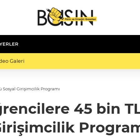
 YERLER
deo Galeri
lü Sosyal Girişimcilik Programı
ğrencilere 45 bin T
irişimcilik Progra