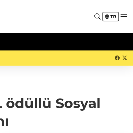
TR
L ödüllü Sosyal
mı