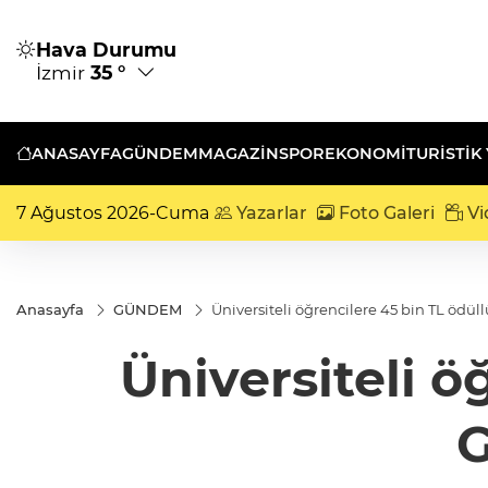
Hava Durumu
İzmir
35 °
ANASAYFA
GÜNDEM
MAGAZİN
SPOR
EKONOMİ
TURISTIK
7 Ağustos 2026-Cuma
Yazarlar
Foto Galeri
Vi
Anasayfa
GÜNDEM
Üniversiteli öğrencilere 45 bin TL ödül
Üniversiteli ö
G