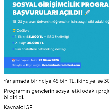
Yarışmada birinciye 45 bin TL, ikinciye ise 3
Programın gençlerin sosyal etki odaklı proj
bildirildi.
Kaynak: IGF