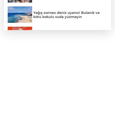
Yağış sonrası deniz uyarısı! Bulanık ve
kötü kokulu suda yüzmeyin
Gürsel Tekin’den 'tutarlılık' mesajı... Tarihi
meselelerde pusula net olmalı
Türkiye ile Vietnam arasında 'hava'da
yeni dönem... Sefer kapasitesi artırıldı
Adalet Bakanı Gürlek: Behçet Oktay'ın
şüpheli ölümü yeniden kapsamlı şekilde
incelenecek
Görevden uzaklaştırılan Utku Caner
Çaykara hakkında tahliye kararı