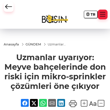
TR
Anasayfa
GÜNDEM
Uzmanlar
uyarıyor:
Meyve
Uzmanlar uyarıyor:
bahçelerinde
don riski için
mikro-
Meyve bahçelerinde don
sprinkler
çözümleri
riski için mikro-sprinkler
öne çıkıyor
çözümleri öne çıkıyor