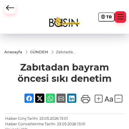
TR
Anasayfa
GÜNDEM
Zabıtadan
bayram
öncesi sıkı
Zabıtadan bayram
denetim
öncesi sıkı denetim
Haber Giriş Tarihi: 23.05.2026 13:01
Haber Güncellenme Tarihi: 23.05.2026 13:01