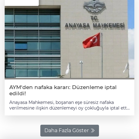
AYM'den nafaka kararı: Düzenleme iptal
edildi!
Anayasa Mahkemesi, boşanan eşe süresiz nafaka
verilmesine ilişkin düzenlemeyi oy çokluğuyla iptal etti.
Anayasa Mahkemesi (AYM), boşanan eşe süresiz nafaka
verilmesine ilişkin düzenlemenin iptal istemini Genel
Kurul gündeminde esastan görüşerek karara bağladı.
Antalya 12. Aile Mahkemesi, 2025'te baktığı bir davada,
Daha Fazla Göster
4721 sayılı Türk Medeni Kanunu'nun 175. maddesinde