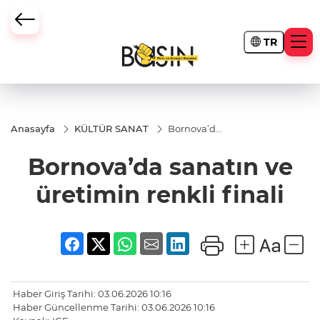
TR
Anasayfa
KÜLTÜR SANAT
Bornova’da
sanatın ve
üretimin
Bornova’da sanatın ve
renkli finali
üretimin renkli finali
Haber Giriş Tarihi: 03.06.2026 10:16
Haber Güncellenme Tarihi: 03.06.2026 10:16