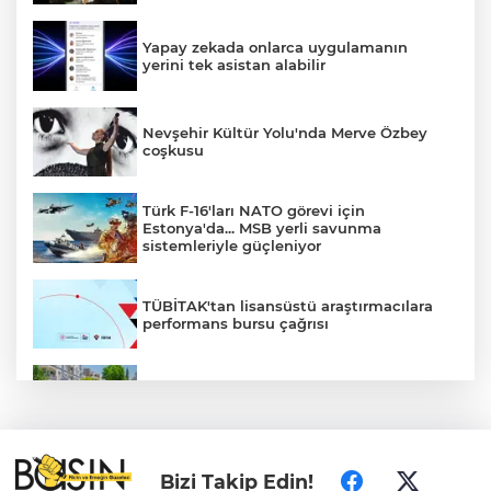
Yapay zekada onlarca uygulamanın
yerini tek asistan alabilir
Nevşehir Kültür Yolu'nda Merve Özbey
coşkusu
Türk F-16'ları NATO görevi için
Estonya'da... MSB yerli savunma
sistemleriyle güçleniyor
TÜBİTAK'tan lisansüstü araştırmacılara
performans bursu çağrısı
Daha yeşil Milas için yoğun çalışma
Bursa Osmangazili başarılı pilot kupasını
Bizi Takip Edin!