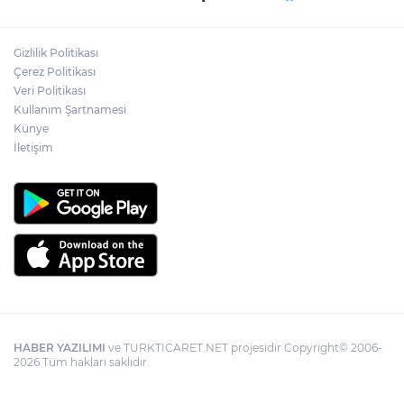
Başkan Aydın’la paylaştı
Gizlilik Politikası
Kocaeli Darıca’ya Büyükşehir'den modern
Çerez Politikası
ulaşım yatırımı
Veri Politikası
Kullanım Şartnamesi
Künye
Bilişim 500'de 39 milyar dolarlık dev
hacim
İletişim
HABER YAZILIMI
ve TURKTICARET.NET projesidir Copyright© 2006-
2026 Tüm hakları saklıdır.