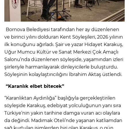
Bornova Belediyesi tarafından her ay düzenlenen
ve birinci yılını dolduran Kent Söyleşileri, 2026 yılının
ilk konuğunu ağırladı. Şair ve yazar Hidayet Karakuş,
Uğur Mumcu Kültür ve Sanat Merkezi Çok Amaçlı
Salonu’nda düzenlenen söyleşide, yaşamından izleri
şiirleriyle harmanlayarak dinleyicilerle buluşturdu.
Söyleşinin kolaylaştırıcılığını İbrahim Aktaş üstlendi.
“Karanlık elbet bitecek”
“Karanlıktan Aydınlığa” başlığıyla gerçekleştirilen
söyleşide Karakuş, edebiyat yolculuğunun yanı sıra
Türkiye’nin yakın tarihine damga vuran acı olaylara
da değindi. Madımak Oteli’nde yaşanan katliamdan
sağ kurtulan isimlerden biri olan Karakuş, o gün