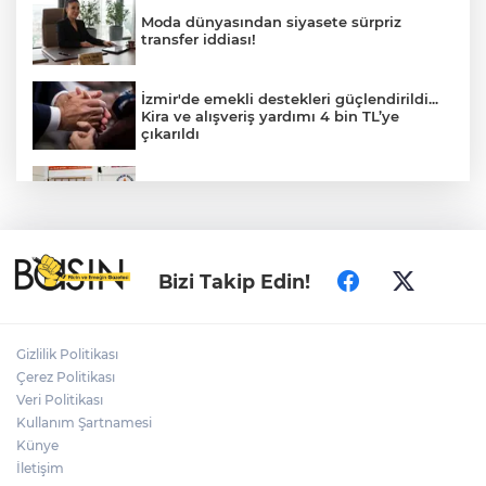
Moda dünyasından siyasete sürpriz
transfer iddiası!
İzmir'de emekli destekleri güçlendirildi...
Kira ve alışveriş yardımı 4 bin TL’ye
çıkarıldı
Antalya Muratpaşa'da çocukların
gelişimine cimnastik desteği
İpsala'da çeltik üretim maliyeti rekor
Bizi Takip Edin!
seviyede... 1 kilogram maliyeti 47,26 TL
oldu
Gizlilik Politikası
Büyükorhan, 'Büyükşehir'le şenlendi
Çerez Politikası
Veri Politikası
Kullanım Şartnamesi
Künye
Nevşehir Kültür Yolu'nda Sefo coşkusu
İletişim