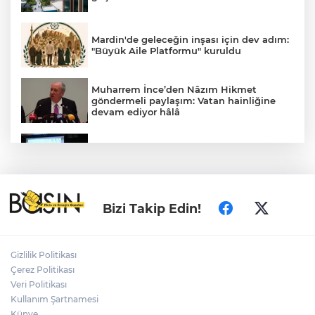
Mardin'de geleceğin inşası için dev adım:
"Büyük Aile Platformu" kuruldu
Muharrem İnce’den Nâzım Hikmet
göndermeli paylaşım: Vatan hainliğine
devam ediyor hâlâ
Konya GastroFest 3-6 Eylül’de lezzet
tutkunlarını ağırlayacak
Üsküdar’da seçimi CHP’nin adayı Sibel
Bizi Takip Edin!
Tan Çetinkaya kazandı
Gizlilik Politikası
Bursa Yıldırım'da Başkan Yılmaz
Çerez Politikası
Zümrütevler esnafıyla buluştu
Veri Politikası
Kullanım Şartnamesi
Künye
Gaziantep'in CODA&COBA'sında