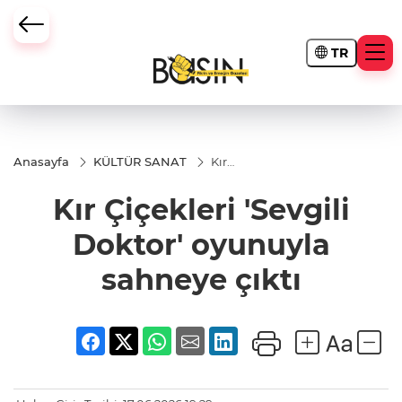
TR
Anasayfa
KÜLTÜR SANAT
Kır
Çiçekleri
'Sevgili
Kır Çiçekleri 'Sevgili
Doktor'
oyunuyla
sahneye
Doktor' oyunuyla
çıktı
sahneye çıktı